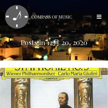
コ
ン
テ
COMPASS OF MUSIC
ン
ツ
へ
ス
Posts in 12月 20, 2020
キ
ッ
プ