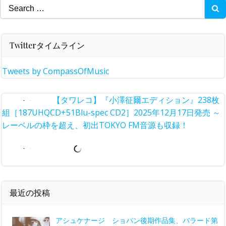
Search
for:
Twitterタイムライン
Tweets by CompassOfMusic
【タワレコ】『小澤征爾エディション』238枚組
［187UHQCD+51Blu-spec CD2］2025年12月17日発売 ～レ
ーベルの枠を超え、初出TOKYO FM音源も収録！
最近の投稿
アシュケナージ ショパン後期作品集、バラード第