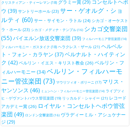
コンセルトヘボ
グラミー賞
(29)
クリスティアン・ティーレマン
(18)
サー・ゲオルグ・ショ
ウ
(39)
サントリーホール
(23)
ルティ
(60)
サー・サイモン・ラトル
(24)
シカゴ・オーケスト
シカゴ交響楽団
ラ・ホール
(23)
シカゴ・メディナ・テンプル
(16)
(55)
バイエルン放送交響楽団
(39)
フィルハーモニア管弦楽団
(14)
ヘルベル
ヘラクレス・ザール
(21)
フィルハーモニー・ガスタイク
(18)
ベルナルト・ハイティン
ト・フォン・カラヤン
(37)
ク
(42)
ベルリン・フ
ベルリン・イエス・キリスト教会
(26)
ベルリン・フィルハーモ
ィルハーモニー
(34)
ニー管弦楽団
(73)
マリス・
マウリツィオ・ポリーニ
(17)
ヤンソンス
(46)
ライプツィ
ミュンヘン・フィルハーモニー管弦楽団
(14)
レコード
ヒ・ゲヴァントハウス管弦楽団
(19)
リッカルド・シャイー
(21)
ロイヤル・コンセルトヘボウ管弦
アカデミー賞
(26)
楽団
(49)
ヴラディーミル・アシュケナー
ロンドン交響楽団
(16)
ジ
(29)