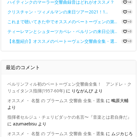
ハイティンクのマーラー交響曲録音はどれがオススメ？
+4
クリスチャン・ツィメルマンの来日ツアー2021！1...
+4
これまで聴いてきた中でオススメのベートーヴェンの第...
+3
ティーレマンとシュターツカペレ・ベルリンの来日公演...
+3
【名盤紹介】オススメのベートーヴェン交響曲全集・選...
+3
最近のコメント
ベルリンフィル初のベートーヴェン交響曲全集！ アンドレ・ク
リュイタンス指揮(1957-60年)
に
りながんぴ
より
オススメ ・ 名盤 の ブラームス 交響曲 全集・選集
に
鴫原大輔
より
指揮者セルジュ・チェリビダッケの名言〜『音楽とは君自身だ』
に
azumaebisu
より
オススメ ・ 名盤 の ブラームス 交響曲 全集・選集
に
ムジカじろ