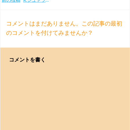
Post
前の投稿
R.シュトラウス『ばらの騎士』の定盤！ カルロス・クライバーとバイエルン国立管(1979年)
navigation
コメントはまだありません。この記事の最初
のコメントを付けてみませんか？
コメントを書く