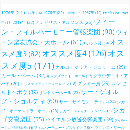
1976年
(21)
1978年
(20)
1987年
(19)
1977年
(16)
1988年
(15)
1989
1986年
(14)
ウィー
アンドリス・ネルソンス
(26)
2019年
(22)
年
(16)
ン・フィルハーモニー管弦楽団
(90)
ウィ
オス
ーン楽友協会・大ホール
(61)
エジソン賞
(19)
オス
オススメ度4
(126)
スメ度3
(82)
スメ度5
(171)
カルロ・マリア・ジュリーニ
(29)
カール・ベーム
(32)
クラウディオ・ア
キングズウェイ・ホール
(17)
コンセ
グラミー賞
(29)
バド
(26)
クリスティアン・ティーレマン
(18)
サー・ゲオル
ルトヘボウ
(39)
サントリーホール
(23)
グ・ショルティ
(60)
サー・サイモン・ラトル
(24)
シカ
シカ
ゴ・オーケストラ・ホール
(23)
シカゴ・メディナ・テンプル
(16)
ゴ交響楽団
(55)
バイエルン放送交響楽団
(39)
フィルハ
ヘラクレス・ザール
フィルハーモニー・ガスタイク
(18)
ーモニア管弦楽団
(14)