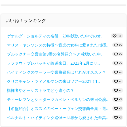
いいね！ランキング
ゲオルグ・ショルティの名盤 200枚聴いた中でのオ...
+20
マリス・ヤンソンスの特徴〜音楽の女神に愛された指揮...
+5
ブルックナー交響曲第8番の名盤紹介〜31枚聴いた中...
+5
ラファウ・ブレハッチが急遽来日、2023年2月にサ...
+5
ハイティンクのマーラー交響曲録音はどれがオススメ？
+4
クリスチャン・ツィメルマンの来日ツアー2021！1...
+4
指揮者やオーケストラでどう違うの？
+4
ティーレマンとシュターツカペレ・ベルリンの来日公演...
+3
【名盤紹介】オススメのベートーヴェン交響曲全集・選...
+3
ベルナルト・ハイティンク追悼〜世界から愛された至高...
+3