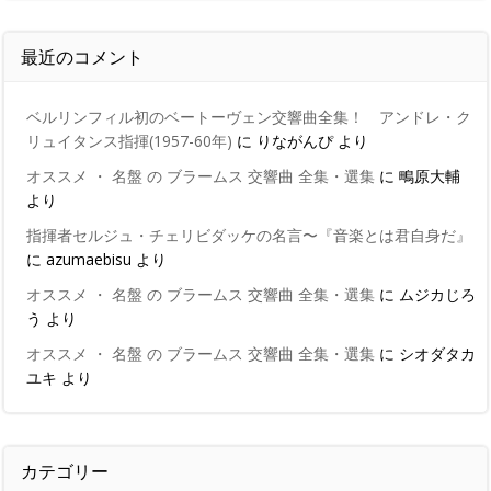
最近のコメント
ベルリンフィル初のベートーヴェン交響曲全集！ アンドレ・ク
リュイタンス指揮(1957-60年)
に
りながんぴ
より
オススメ ・ 名盤 の ブラームス 交響曲 全集・選集
に
鴫原大輔
より
指揮者セルジュ・チェリビダッケの名言〜『音楽とは君自身だ』
に
azumaebisu
より
オススメ ・ 名盤 の ブラームス 交響曲 全集・選集
に
ムジカじろ
う
より
オススメ ・ 名盤 の ブラームス 交響曲 全集・選集
に
シオダタカ
ユキ
より
カテゴリー