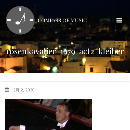
コ
ン
テ
COMPASS OF MUSIC
ン
ツ
へ
ス
rosenkavalier-1979-act2-kleiber
キ
ッ
プ
12月 2, 2020