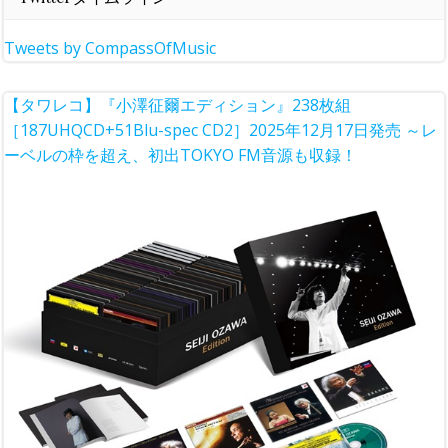
Tweets by CompassOfMusic
【タワレコ】『小澤征爾エディション』238枚組
［187UHQCD+51Blu-spec CD2］2025年12月17日発売 ～レ
ーベルの枠を超え、初出TOKYO FM音源も収録！