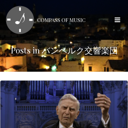
コ
ン
テ
COMPASS OF MUSIC
ン
ツ
へ
ス
Posts in バンベルク交響楽団
キ
ッ
プ