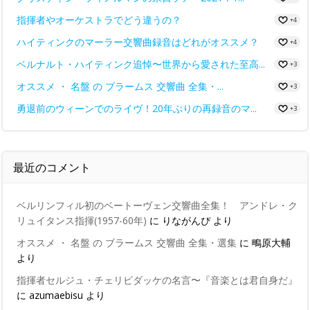
指揮者やオーケストラでどう違うの？
+4
ハイティンクのマーラー交響曲録音はどれがオススメ？
+4
ベルナルト・ハイティンク追悼〜世界から愛された至高...
+3
オススメ ・ 名盤 の ブラームス 交響曲 全集・...
+3
勇退前のウィーンでのライヴ！20年ぶりの再録音のマ...
+3
最近のコメント
ベルリンフィル初のベートーヴェン交響曲全集！ アンドレ・ク
リュイタンス指揮(1957-60年)
に
りながんぴ
より
オススメ ・ 名盤 の ブラームス 交響曲 全集・選集
に
鴫原大輔
より
指揮者セルジュ・チェリビダッケの名言〜『音楽とは君自身だ』
に
azumaebisu
より