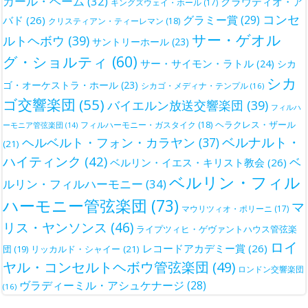
カール・ベーム
(32)
クラウディオ・ア
キングズウェイ・ホール
(17)
コンセ
グラミー賞
(29)
バド
(26)
クリスティアン・ティーレマン
(18)
サー・ゲオル
ルトヘボウ
(39)
サントリーホール
(23)
グ・ショルティ
(60)
サー・サイモン・ラトル
(24)
シカ
シカ
ゴ・オーケストラ・ホール
(23)
シカゴ・メディナ・テンプル
(16)
ゴ交響楽団
(55)
バイエルン放送交響楽団
(39)
フィルハ
ヘラクレス・ザール
フィルハーモニー・ガスタイク
(18)
ーモニア管弦楽団
(14)
ベルナルト・
ヘルベルト・フォン・カラヤン
(37)
(21)
ハイティンク
(42)
ベ
ベルリン・イエス・キリスト教会
(26)
ベルリン・フィル
ルリン・フィルハーモニー
(34)
ハーモニー管弦楽団
(73)
マ
マウリツィオ・ポリーニ
(17)
リス・ヤンソンス
(46)
ライプツィヒ・ゲヴァントハウス管弦楽
ロイ
レコードアカデミー賞
(26)
団
(19)
リッカルド・シャイー
(21)
ヤル・コンセルトヘボウ管弦楽団
(49)
ロンドン交響楽団
ヴラディーミル・アシュケナージ
(28)
(16)