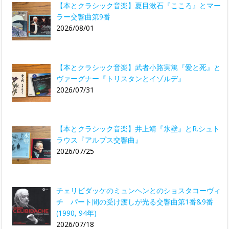
【本とクラシック音楽】夏目漱石『こころ』とマー
ラー交響曲第9番
2026/08/01
【本とクラシック音楽】武者小路実篤『愛と死』と
ヴァーグナー『トリスタンとイゾルデ』
2026/07/31
【本とクラシック音楽】井上靖『氷壁』とR.シュト
ラウス『アルプス交響曲』
2026/07/25
チェリビダッケのミュンヘンとのショスタコーヴィ
チ パート間の受け渡しが光る交響曲第1番&9番
(1990, 94年)
2026/07/18