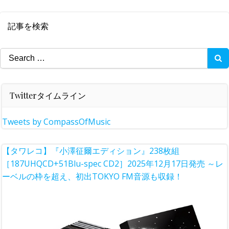
記事を検索
Search
for:
Twitterタイムライン
Tweets by CompassOfMusic
【タワレコ】『小澤征爾エディション』238枚組
［187UHQCD+51Blu-spec CD2］2025年12月17日発売 ～レ
ーベルの枠を超え、初出TOKYO FM音源も収録！