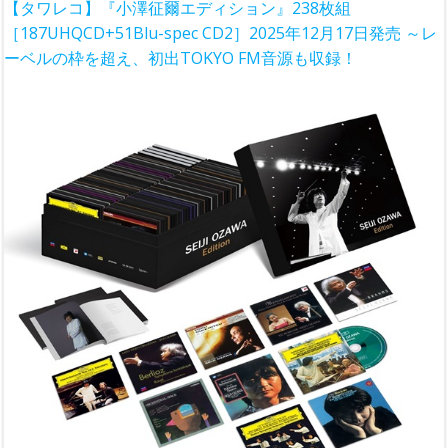
【タワレコ】『小澤征爾エディション』238枚組
［187UHQCD+51Blu-spec CD2］2025年12月17日発売 ～レ
ーベルの枠を超え、初出TOKYO FM音源も収録！