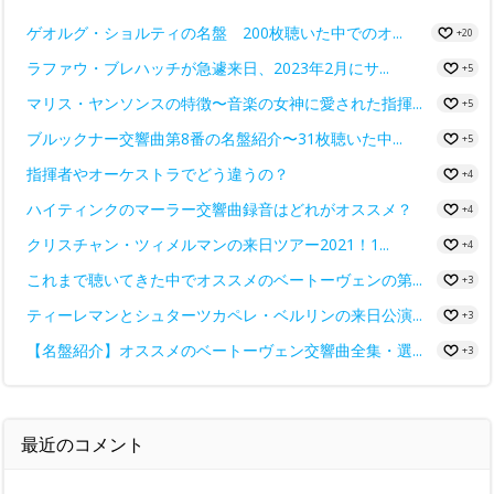
ゲオルグ・ショルティの名盤 200枚聴いた中でのオ...
+20
ラファウ・ブレハッチが急遽来日、2023年2月にサ...
+5
マリス・ヤンソンスの特徴〜音楽の女神に愛された指揮...
+5
ブルックナー交響曲第8番の名盤紹介〜31枚聴いた中...
+5
指揮者やオーケストラでどう違うの？
+4
ハイティンクのマーラー交響曲録音はどれがオススメ？
+4
クリスチャン・ツィメルマンの来日ツアー2021！1...
+4
これまで聴いてきた中でオススメのベートーヴェンの第...
+3
ティーレマンとシュターツカペレ・ベルリンの来日公演...
+3
【名盤紹介】オススメのベートーヴェン交響曲全集・選...
+3
最近のコメント