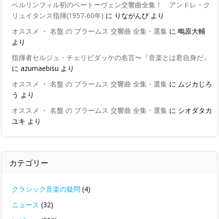
ベルリンフィル初のベートーヴェン交響曲全集！ アンドレ・ク
リュイタンス指揮(1957-60年)
に
りながんぴ
より
オススメ ・ 名盤 の ブラームス 交響曲 全集・選集
に
鴫原大輔
より
指揮者セルジュ・チェリビダッケの名言〜『音楽とは君自身だ』
に
azumaebisu
より
オススメ ・ 名盤 の ブラームス 交響曲 全集・選集
に
ムジカじろ
う
より
オススメ ・ 名盤 の ブラームス 交響曲 全集・選集
に
シオダタカ
ユキ
より
カテゴリー
クラシック音楽の疑問
(4)
ニュース
(32)