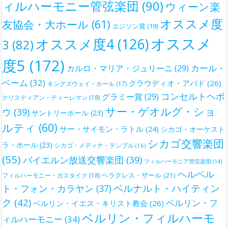
ィルハーモニー管弦楽団
(90)
ウィーン楽
オススメ度
友協会・大ホール
(61)
エジソン賞
(19)
オススメ
オススメ度4
(126)
3
(82)
度5
(172)
カール・
カルロ・マリア・ジュリーニ
(29)
ベーム
(32)
クラウディオ・アバド
(26)
キングズウェイ・ホール
(17)
コンセルトヘボ
グラミー賞
(29)
クリスティアン・ティーレマン
(18)
サー・ゲオルグ・ショ
ウ
(39)
サントリーホール
(23)
ルティ
(60)
サー・サイモン・ラトル
(24)
シカゴ・オーケスト
シカゴ交響楽団
ラ・ホール
(23)
シカゴ・メディナ・テンプル
(16)
(55)
バイエルン放送交響楽団
(39)
フィルハーモニア管弦楽団
(14)
ヘルベル
ヘラクレス・ザール
(21)
フィルハーモニー・ガスタイク
(18)
ベルナルト・ハイティン
ト・フォン・カラヤン
(37)
ク
(42)
ベルリン・フ
ベルリン・イエス・キリスト教会
(26)
ベルリン・フィルハーモ
ィルハーモニー
(34)