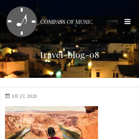
コ
ン
テ
COMPASS OF MUSIC
ン
ツ
へ
ス
travel-blog-08
キ
ッ
プ
3月 27, 2020