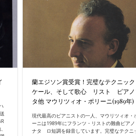
イ
蘭エジソン賞受賞！完璧なテクニック
ケール、そして歌心 リスト ピアノ
タ他 マウリツィオ・ポリーニ(1989年)
ハ
送
現代最高のピアニストの一人、マウリツィオ・
R
ーニは1989年にフランツ・リストの難曲ピアノ
地、
ナタ ロ短調を録音しています。完璧なテクニ