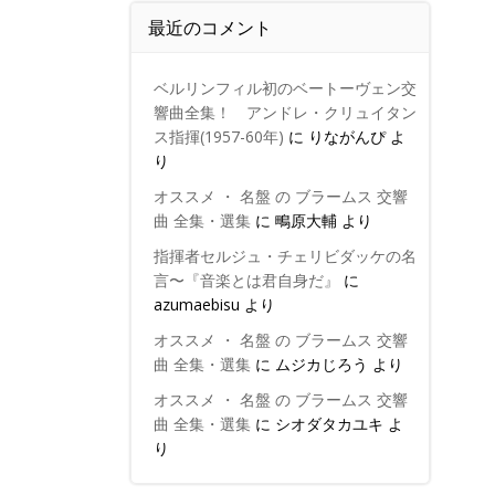
最近のコメント
ベルリンフィル初のベートーヴェン交
響曲全集！ アンドレ・クリュイタン
ス指揮(1957-60年)
に
りながんぴ
よ
り
オススメ ・ 名盤 の ブラームス 交響
曲 全集・選集
に
鴫原大輔
より
指揮者セルジュ・チェリビダッケの名
言〜『音楽とは君自身だ』
に
azumaebisu
より
オススメ ・ 名盤 の ブラームス 交響
曲 全集・選集
に
ムジカじろう
より
オススメ ・ 名盤 の ブラームス 交響
曲 全集・選集
に
シオダタカユキ
よ
り