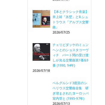
【本とクラシック音楽】
井上靖『氷壁』とR.シュ
トラウス『アルプス交響
曲』
2026/07/25
チェリビダッケのミュン
ヘンとのショスタコーヴ
ィチ パート間の受け渡
しが光る交響曲第1番&9
番 (1990, 94年)
2026/07/18
ベルグルンド3度目のシ
ベリウス交響曲全集 研
ぎ澄まされたヨーロッパ
室内管と (1995-97年)
2026/07/13