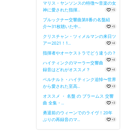
マリス・ヤンソンスの特徴〜音楽の女
神に愛された指揮...
+5
ブルックナー交響曲第8番の名盤紹
介〜31枚聴いた中...
+5
クリスチャン・ツィメルマンの来日ツ
アー2021！1...
+4
指揮者やオーケストラでどう違うの？
+4
ハイティンクのマーラー交響曲
録音はどれがオススメ？
+4
ベルナルト・ハイティンク追悼〜世界
から愛された至高...
+3
オススメ ・ 名盤 の ブラームス 交響
曲 全集・...
+3
勇退前のウィーンでのライヴ！20年
ぶりの再録音のマ...
+3