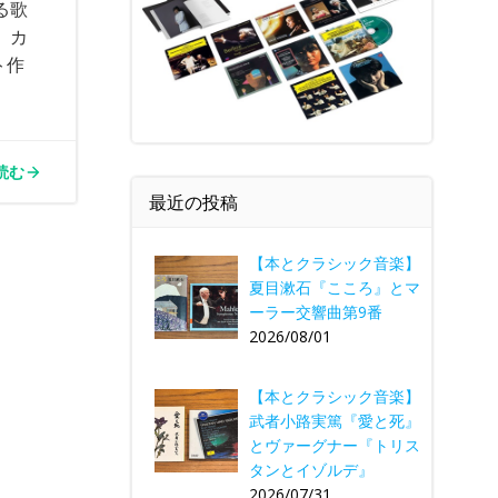
る歌
。カ
ト作
読む
最近の投稿
【本とクラシック音楽】
夏目漱石『こころ』とマ
ーラー交響曲第9番
2026/08/01
【本とクラシック音楽】
武者小路実篤『愛と死』
とヴァーグナー『トリス
タンとイゾルデ』
2026/07/31