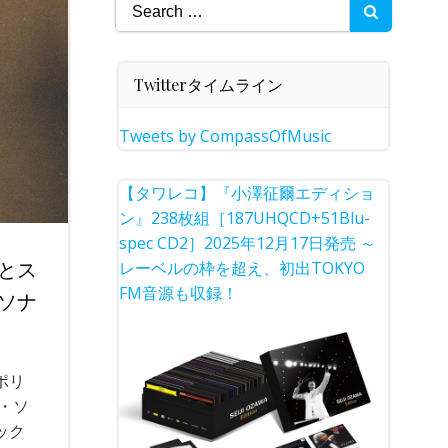
Search
for:
Twitterタイムライン
Tweets by CompassOfMusic
【タワレコ】『小澤征爾エディショ
ン』238枚組［187UHQCD+51Blu-
spec CD2］2025年12月17日発売 ～
とス
レーベルの枠を超え、初出TOKYO
FM音源も収録！
ソナ
ポリ
・ソ
ック