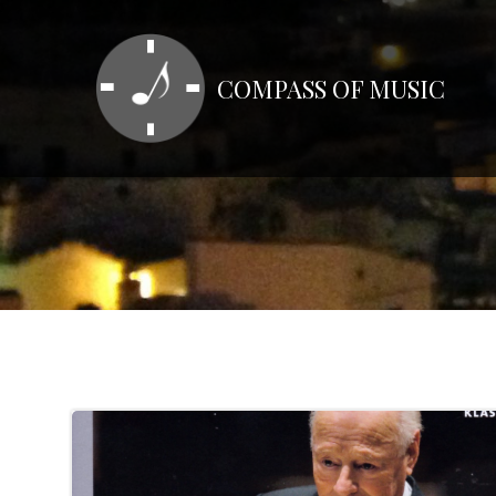
コ
ン
テ
COMPASS OF MUSIC
ン
ツ
へ
ス
キ
ッ
プ