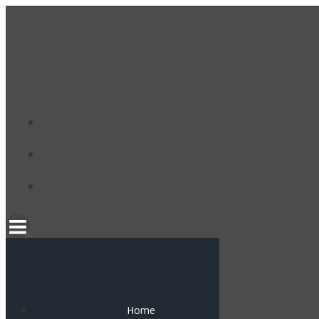
コ
ン
テ
ン
ツ
へ
ス
キ
ッ
プ
Home