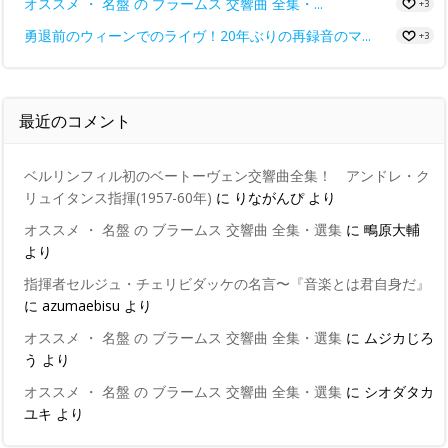
オススメ ・ 名盤 の ブラームス 交響曲 全集・...
+3
勇退前のウィーンでのライヴ！20年ぶりの再録音のマ...
+3
最近のコメント
ベルリンフィル初のベートーヴェン交響曲全集！ アンドレ・ク
リュイタンス指揮(1957-60年)
に
りながんぴ
より
オススメ ・ 名盤 の ブラームス 交響曲 全集・選集
に
鴫原大輔
より
指揮者セルジュ・チェリビダッケの名言〜『音楽とは君自身だ』
に
azumaebisu
より
オススメ ・ 名盤 の ブラームス 交響曲 全集・選集
に
ムジカじろ
う
より
オススメ ・ 名盤 の ブラームス 交響曲 全集・選集
に
シオダタカ
ユキ
より