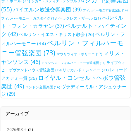
シカゴ交響楽団
ラ・ホール
(23)
シカゴ・メディナ・テンプル
(16)
(55)
バイエルン放送交響楽団
(39)
フィルハーモニア管弦楽団
(14)
ヘルベル
ヘラクレス・ザール
(21)
フィルハーモニー・ガスタイク
(18)
ベルナルト・ハイティン
ト・フォン・カラヤン
(37)
ク
(42)
ベルリン・フ
ベルリン・イエス・キリスト教会
(26)
ベルリン・フィルハーモ
ィルハーモニー
(34)
ニー管弦楽団
(73)
マリス・
マウリツィオ・ポリーニ
(17)
ヤンソンス
(46)
ライプツィ
ミュンヘン・フィルハーモニー管弦楽団
(14)
レコード
ヒ・ゲヴァントハウス管弦楽団
(19)
リッカルド・シャイー
(21)
ロイヤル・コンセルトヘボウ管弦
アカデミー賞
(26)
楽団
(49)
ヴラディーミル・アシュケナー
ロンドン交響楽団
(16)
ジ
(29)
アーカイブ
2026年8月
(2)