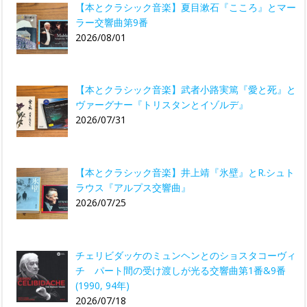
【本とクラシック音楽】夏目漱石『こころ』とマー
ラー交響曲第9番
2026/08/01
【本とクラシック音楽】武者小路実篤『愛と死』と
ヴァーグナー『トリスタンとイゾルデ』
2026/07/31
【本とクラシック音楽】井上靖『氷壁』とR.シュト
ラウス『アルプス交響曲』
2026/07/25
チェリビダッケのミュンヘンとのショスタコーヴィ
チ パート間の受け渡しが光る交響曲第1番&9番
(1990, 94年)
2026/07/18