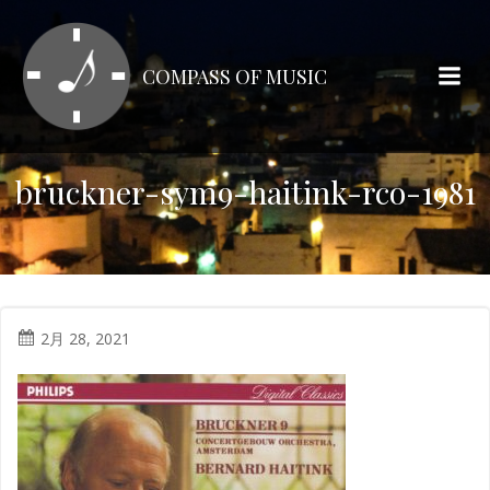
コ
ン
テ
COMPASS OF MUSIC
ン
ツ
へ
ス
bruckner-sym9-haitink-rco-1981
キ
ッ
プ
2月 28, 2021