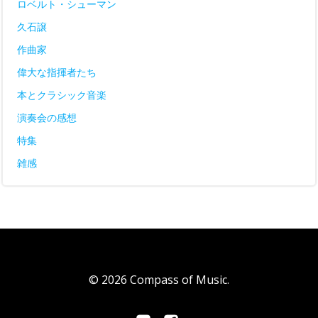
ロベルト・シューマン
久石譲
作曲家
偉大な指揮者たち
本とクラシック音楽
演奏会の感想
特集
雑感
© 2026 Compass of Music.