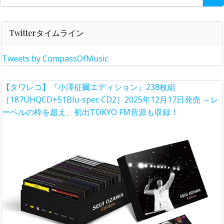
for:
Twitterタイムライン
Tweets by CompassOfMusic
【タワレコ】『小澤征爾エディション』238枚組
［187UHQCD+51Blu-spec CD2］2025年12月17日発売 ～レ
ーベルの枠を超え、初出TOKYO FM音源も収録！