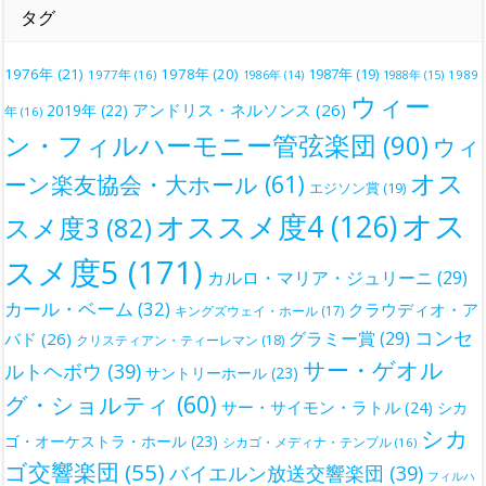
タグ
1976年
(21)
1978年
(20)
1987年
(19)
1977年
(16)
1988年
(15)
1989
1986年
(14)
ウィー
アンドリス・ネルソンス
(26)
2019年
(22)
年
(16)
ン・フィルハーモニー管弦楽団
(90)
ウィ
オス
ーン楽友協会・大ホール
(61)
エジソン賞
(19)
オス
オススメ度4
(126)
スメ度3
(82)
スメ度5
(171)
カルロ・マリア・ジュリーニ
(29)
カール・ベーム
(32)
クラウディオ・ア
キングズウェイ・ホール
(17)
コンセ
グラミー賞
(29)
バド
(26)
クリスティアン・ティーレマン
(18)
サー・ゲオル
ルトヘボウ
(39)
サントリーホール
(23)
グ・ショルティ
(60)
サー・サイモン・ラトル
(24)
シカ
シカ
ゴ・オーケストラ・ホール
(23)
シカゴ・メディナ・テンプル
(16)
ゴ交響楽団
(55)
バイエルン放送交響楽団
(39)
フィルハ