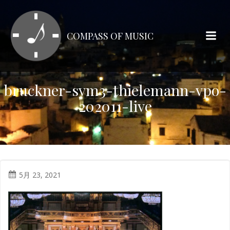
コ
ン
テ
COMPASS OF MUSIC
ン
ツ
へ
ス
bruckner-sym3-thielemann-vpo-
キ
202011-live
ッ
プ
5月 23, 2021