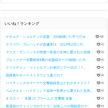
いいね！ランキング
ゲオルグ・ショルティの名盤 200枚聴いた中でのオ...
+20
ラファウ・ブレハッチが急遽来日、2023年2月にサ...
+5
マリス・ヤンソンスの特徴〜音楽の女神に愛された指揮...
+5
ブルックナー交響曲第8番の名盤紹介〜31枚聴いた中...
+5
クリスチャン・ツィメルマンの来日ツアー2021！1...
+4
指揮者やオーケストラでどう違うの？
+4
ハイティンクのマーラー交響曲録音はどれがオススメ？
+4
ベルナルト・ハイティンク追悼〜世界から愛された至高...
+3
オススメ ・ 名盤 の ブラームス 交響曲 全集・...
+3
勇退前のウィーンでのライヴ！20年ぶりの再録音のマ...
+3