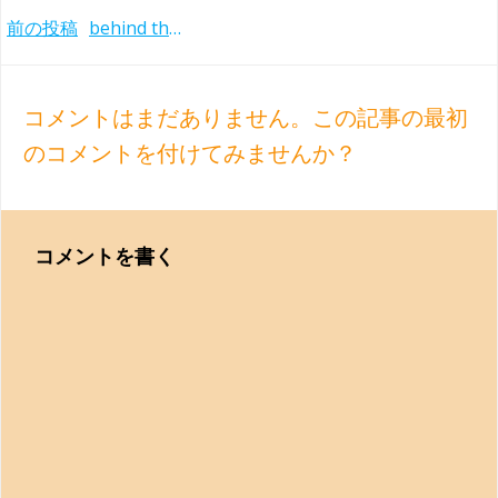
Post
前の投稿
behind the recording 〜ティーレマン/ウィーンフィルのブルックナー交響曲第3番の映像を見て
navigation
コメントはまだありません。この記事の最初
のコメントを付けてみませんか？
コメントを書く