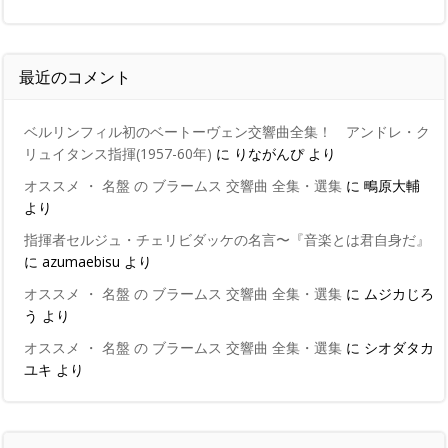
最近のコメント
ベルリンフィル初のベートーヴェン交響曲全集！ アンドレ・ク
リュイタンス指揮(1957-60年)
に
りながんぴ
より
オススメ ・ 名盤 の ブラームス 交響曲 全集・選集
に
鴫原大輔
より
指揮者セルジュ・チェリビダッケの名言〜『音楽とは君自身だ』
に
azumaebisu
より
オススメ ・ 名盤 の ブラームス 交響曲 全集・選集
に
ムジカじろ
う
より
オススメ ・ 名盤 の ブラームス 交響曲 全集・選集
に
シオダタカ
ユキ
より