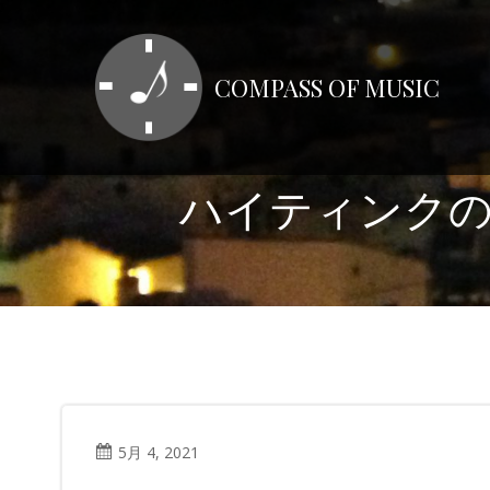
コ
ン
テ
COMPASS OF MUSIC
ン
ツ
へ
ス
ハイティンク
キ
ッ
プ
5月 4, 2021