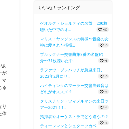
いいね！ランキング
ゲオルグ・ショルティの名盤 200枚
聴いた中でのオ...
+20
マリス・ヤンソンスの特徴〜音楽の女
神に愛された指揮...
+5
ブルックナー交響曲第8番の名盤紹
介〜31枚聴いた中...
+5
があ
ラファウ・ブレハッチが急遽来日、
ーが
2023年2月にサ...
+5
たマ
ハイティンクのマーラー交響曲録音は
じる
どれがオススメ？
+4
クリスチャン・ツィメルマンの来日ツ
なり
アー2021！1...
+4
た偉
指揮者やオーケストラでどう違うの？
+4
ティーレマンとシュターツカペ