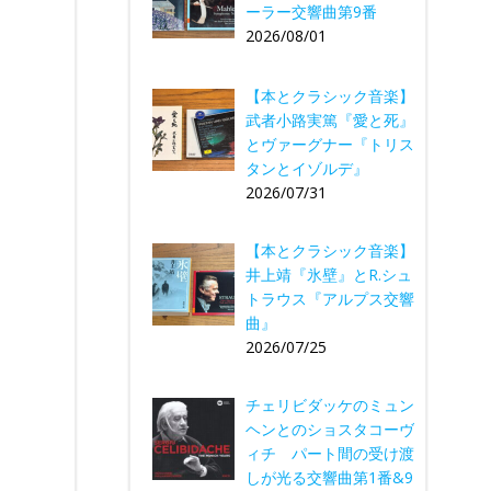
ーラー交響曲第9番
2026/08/01
【本とクラシック音楽】
武者小路実篤『愛と死』
とヴァーグナー『トリス
タンとイゾルデ』
2026/07/31
【本とクラシック音楽】
井上靖『氷壁』とR.シュ
トラウス『アルプス交響
曲』
2026/07/25
チェリビダッケのミュン
ヘンとのショスタコーヴ
ィチ パート間の受け渡
しが光る交響曲第1番&9