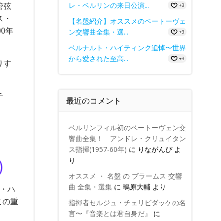
レ・ベルリンの来日公演...
管弦
+3
ス・
【名盤紹介】オススメのベートーヴェ
00年
ン交響曲全集・選...
+3
ベルナルト・ハイティンク追悼〜世界
から愛された至高...
+3
りす
。
チ
最近のコメント
。
ベルリンフィル初のベートーヴェン交
響曲全集！ アンドレ・クリュイタン
ス指揮(1957-60年)
に
りながんぴ
よ
り
)
オススメ ・ 名盤 の ブラームス 交響
曲 全集・選集
に
鴫原大輔
より
ト・ハ
この重
指揮者セルジュ・チェリビダッケの名
言〜『音楽とは君自身だ』
に