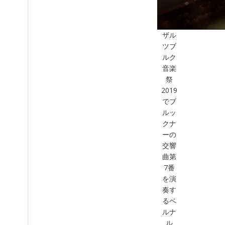
ザル
ツブ
ルク
音楽
祭
2019
でブ
ルッ
クナ
ーの
交響
曲第
7番
を演
奏す
るベ
ルナ
ル