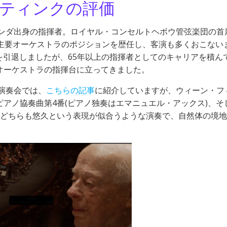
ティンクの評価
ランダ出身の指揮者。ロイヤル・コンセルトヘボウ管弦楽団の首
の主要オーケストラのポジションを歴任し、客演も多くおこない
揮を引退しましたが、65年以上の指揮者としてのキャリアを積ん
オーケストラの指揮台に立ってきました。
た演奏会では、
こちらの記事
に紹介していますが、ウィーン・フ
アノ協奏曲第4番(ピアノ独奏はエマニュエル・アックス)、そ
。どちらも悠久という表現が似合うような演奏で、自然体の境