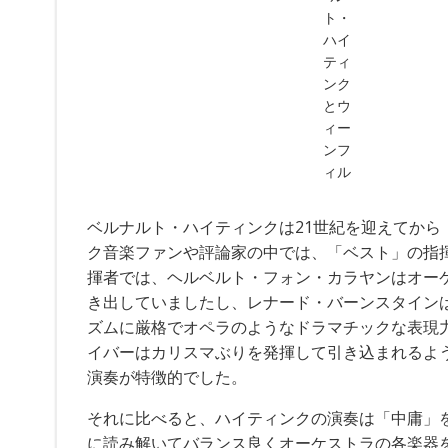
ト・
ハイ
ティ
ンク
とウ
ィー
ンフ
ィル
ベルナルト・ハイティンクは21世紀を迎えてか
ク音楽ファンや評論家の中では、「ベスト」の
揮者では、ヘルベルト・フォン・カラヤンはオー
き出していましたし、レナード・バーンスタイン
ズムに厳格でオペラのようなドラマチックな表現
イバーはカリスマぶりを発揮して引き込まれるよ
演奏が特徴的でした。
それに比べると、ハイティンクの演奏は「中庸」
に読み解いてバランス良くオーケストラの各楽器