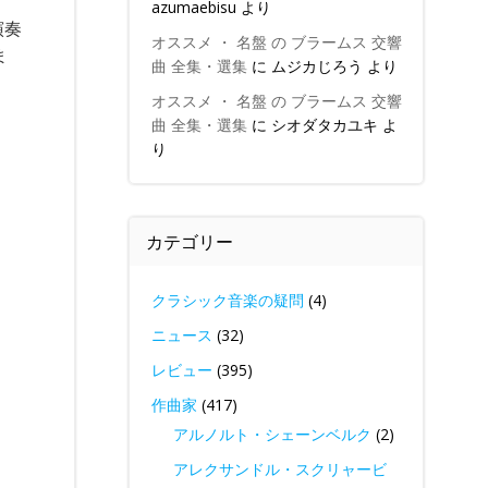
azumaebisu
より
演奏
オススメ ・ 名盤 の ブラームス 交響
ま
曲 全集・選集
に
ムジカじろう
より
オススメ ・ 名盤 の ブラームス 交響
曲 全集・選集
に
シオダタカユキ
よ
り
カテゴリー
クラシック音楽の疑問
(4)
ニュース
(32)
レビュー
(395)
作曲家
(417)
アルノルト・シェーンベルク
(2)
アレクサンドル・スクリャービ