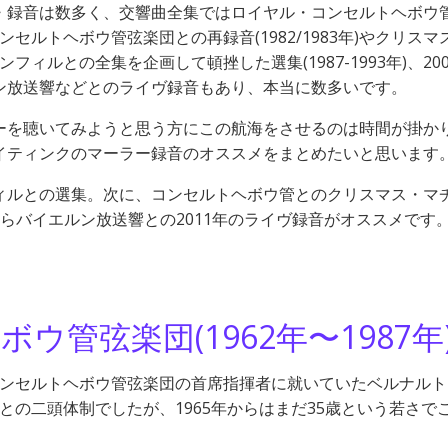
・録音は数多く、交響曲全集ではロイヤル・コンセルトヘボウ
コンセルトヘボウ管弦楽団との再録音(1982/1983年)やクリスマ
ンフィルとの全集を企画して頓挫した選集(1987-1993年)、20
ン放送響などとのライヴ録音もあり、本当に数多いです。
ーを聴いてみようと思う方にこの航海をさせるのは時間が掛か
イティンクのマーラー録音のオススメをまとめたいと思います
ィルとの選集。次に、コンセルトヘボウ管とのクリスマス・マ
らバイエルン放送響との2011年のライヴ録音がオススメです
管弦楽団(1962年〜1987年
・コンセルトヘボウ管弦楽団の首席指揮者に就いていたベルナル
ムとの二頭体制でしたが、1965年からはまだ35歳という若さで