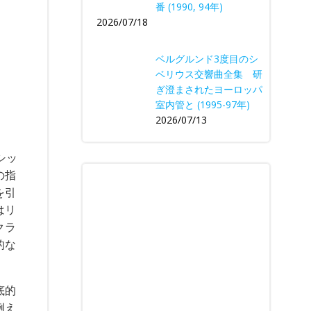
番 (1990, 94年)
2026/07/18
ベルグルンド3度目のシ
ベリウス交響曲全集 研
ぎ澄まされたヨーロッパ
室内管と (1995-97年)
2026/07/13
シッ
の指
を引
はリ
クラ
的な
底的
例え