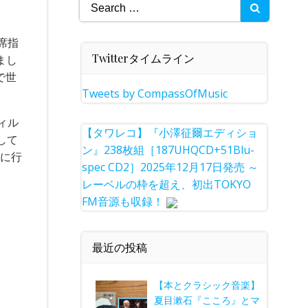
Search
for:
席指
Twitterタイムライン
まし
で世
Tweets by CompassOfMusic
ィル
【タワレコ】『小澤征爾エディショ
して
ン』238枚組［187UHQCD+51Blu-
地に行
spec CD2］2025年12月17日発売 ～
レーベルの枠を超え、初出TOKYO
FM音源も収録！
最近の投稿
【本とクラシック音楽】
夏目漱石『こころ』とマ