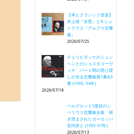
【本とクラシック音楽】
井上靖『氷壁』とR.シュ
トラウス『アルプス交響
曲』
2026/07/25
チェリビダッケのミュン
ヘンとのショスタコーヴ
ィチ パート間の受け渡
しが光る交響曲第1番&9
番 (1990, 94年)
2026/07/18
ベルグルンド3度目のシ
ベリウス交響曲全集 研
ぎ澄まされたヨーロッパ
室内管と (1995-97年)
2026/07/13