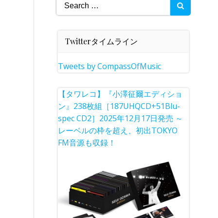
Search
for:
Twitterタイムライン
Tweets by CompassOfMusic
【タワレコ】『小澤征爾エディショ
ン』238枚組［187UHQCD+51Blu-
spec CD2］2025年12月17日発売 ～
レーベルの枠を超え、初出TOKYO
FM音源も収録！