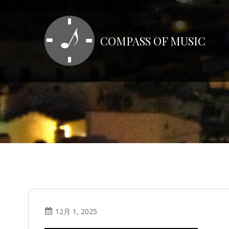
コ
ン
テ
COMPASS OF MUSIC
ン
ツ
へ
ス
キ
ッ
プ
12月 1, 2025