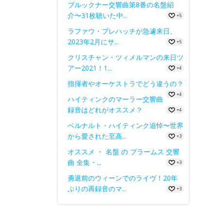
ブルックナー交響曲第8番の名盤紹
介〜31枚聴いた中...
+5
ラファウ・ブレハッチが急遽来日、
2023年2月にサ...
+5
クリスチャン・ツィメルマンの来日ツ
アー2021！1...
+4
指揮者やオーケストラでどう違うの？
+4
ハイティンクのマーラー交響曲
録音はどれがオススメ？
+4
ベルナルト・ハイティンク追悼〜世界
から愛された至高...
+3
オススメ ・ 名盤 の ブラームス 交響
曲 全集・...
+3
勇退前のウィーンでのライヴ！20年
ぶりの再録音のマ...
+3