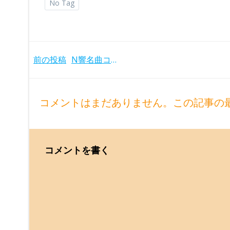
No Tag
Post
前の投稿
N響名曲コンサート2025、チェロ鳥羽咲音がドヴォルザークでデビュー、指揮は大友直人 (10/29)
navigation
コメントはまだありません。この記事の
コメントを書く