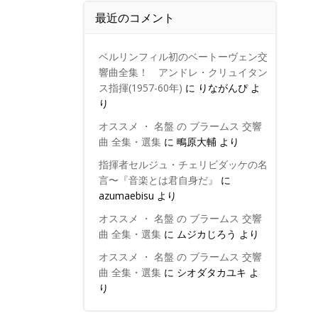
最近のコメント
ベルリンフィル初のベートーヴェン交
響曲全集！ アンドレ・クリュイタン
ス指揮(1957-60年)
に
りながんぴ
よ
り
オススメ ・ 名盤 の ブラームス 交響
曲 全集・選集
に
鴫原大輔
より
指揮者セルジュ・チェリビダッケの名
言〜『音楽とは君自身だ』
に
azumaebisu
より
オススメ ・ 名盤 の ブラームス 交響
曲 全集・選集
に
ムジカじろう
より
オススメ ・ 名盤 の ブラームス 交響
曲 全集・選集
に
シオダタカユキ
よ
り