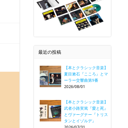
最近の投稿
【本とクラシック音楽】
夏目漱石『こころ』とマ
ーラー交響曲第9番
2026/08/01
【本とクラシック音楽】
武者小路実篤『愛と死』
とヴァーグナー『トリス
タンとイゾルデ』
2026/07/31