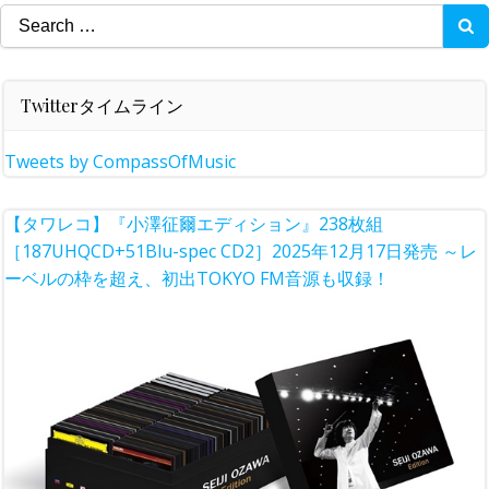
Search
for:
Twitterタイムライン
Tweets by CompassOfMusic
【タワレコ】『小澤征爾エディション』238枚組
［187UHQCD+51Blu-spec CD2］2025年12月17日発売 ～レ
ーベルの枠を超え、初出TOKYO FM音源も収録！