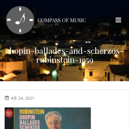
コ
ン
テ
COMPASS OF MUSIC
ン
ツ
へ
ス
chopin-ballades-and-scherzos-
キ
rubinstein-1959
ッ
プ
4月 24, 2021