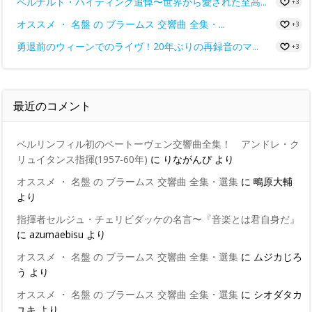
ベルナルト・ハイティンク追悼〜世界から愛された至高...
+3
オススメ ・ 名盤 の ブラームス 交響曲 全集・...
+3
勇退前のウィーンでのライヴ！20年ぶりの再録音のマ...
+3
最近のコメント
ベルリンフィル初のベートーヴェン交響曲全集！ アンドレ・ク
リュイタンス指揮(1957-60年)
に
りながんぴ
より
オススメ ・ 名盤 の ブラームス 交響曲 全集・選集
に
鴫原大輔
より
指揮者セルジュ・チェリビダッケの名言〜『音楽とは君自身だ』
に
azumaebisu
より
オススメ ・ 名盤 の ブラームス 交響曲 全集・選集
に
ムジカじろ
う
より
オススメ ・ 名盤 の ブラームス 交響曲 全集・選集
に
シオダタカ
ユキ
より