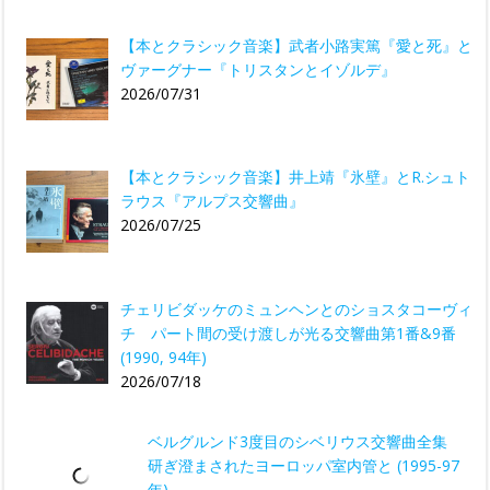
【本とクラシック音楽】武者小路実篤『愛と死』と
ヴァーグナー『トリスタンとイゾルデ』
2026/07/31
【本とクラシック音楽】井上靖『氷壁』とR.シュト
ラウス『アルプス交響曲』
2026/07/25
チェリビダッケのミュンヘンとのショスタコーヴィ
チ パート間の受け渡しが光る交響曲第1番&9番
(1990, 94年)
2026/07/18
ベルグルンド3度目のシベリウス交響曲全集
研ぎ澄まされたヨーロッパ室内管と (1995-97
年)