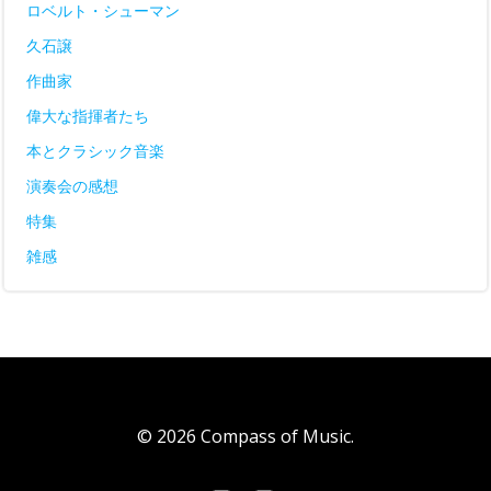
ロベルト・シューマン
久石譲
作曲家
偉大な指揮者たち
本とクラシック音楽
演奏会の感想
特集
雑感
© 2026 Compass of Music.