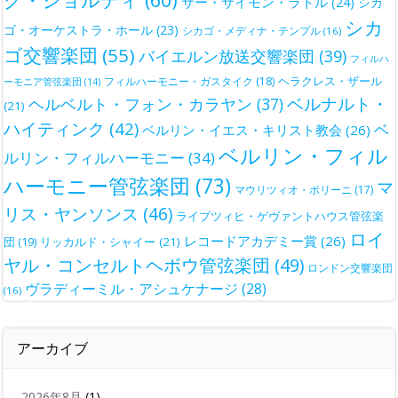
サー・サイモン・ラトル
(24)
シカ
シカ
ゴ・オーケストラ・ホール
(23)
シカゴ・メディナ・テンプル
(16)
ゴ交響楽団
(55)
バイエルン放送交響楽団
(39)
フィルハ
ヘラクレス・ザール
フィルハーモニー・ガスタイク
(18)
ーモニア管弦楽団
(14)
ベルナルト・
ヘルベルト・フォン・カラヤン
(37)
(21)
ハイティンク
(42)
ベ
ベルリン・イエス・キリスト教会
(26)
ベルリン・フィル
ルリン・フィルハーモニー
(34)
ハーモニー管弦楽団
(73)
マ
マウリツィオ・ポリーニ
(17)
リス・ヤンソンス
(46)
ライプツィヒ・ゲヴァントハウス管弦楽
ロイ
レコードアカデミー賞
(26)
団
(19)
リッカルド・シャイー
(21)
ヤル・コンセルトヘボウ管弦楽団
(49)
ロンドン交響楽団
ヴラディーミル・アシュケナージ
(28)
(16)
アーカイブ
2026年8月
(1)