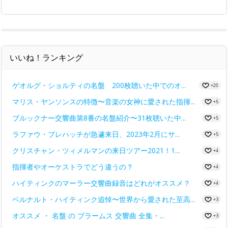
いいね！ランキング
ゲオルグ・ショルティの名盤 200枚聴いた中でのオ...
+20
マリス・ヤンソンスの特徴〜音楽の女神に愛された指揮...
+5
ブルックナー交響曲第8番の名盤紹介〜31枚聴いた中...
+5
ラファウ・ブレハッチが急遽来日、2023年2月にサ...
+5
クリスチャン・ツィメルマンの来日ツアー2021！1...
+4
指揮者やオーケストラでどう違うの？
+4
ハイティンクのマーラー交響曲録音はどれがオススメ？
+4
ベルナルト・ハイティンク追悼〜世界から愛された至高...
+3
オススメ ・ 名盤 の ブラームス 交響曲 全集・...
+3