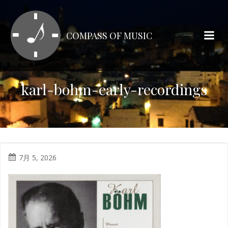
コ
ン
テ
COMPASS OF MUSIC
ン
ツ
へ
ス
karl-bohm-early-recordings
キ
ッ
プ
7月 5, 2026