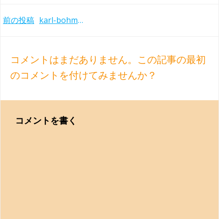
Post
前の投稿
karl-bohm-early-recordings
navigation
コメントはまだありません。この記事の最初
のコメントを付けてみませんか？
コメントを書く