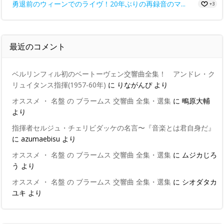
勇退前のウィーンでのライヴ！20年ぶりの再録音のマ...
+3
最近のコメント
ベルリンフィル初のベートーヴェン交響曲全集！ アンドレ・ク
リュイタンス指揮(1957-60年)
に
りながんぴ
より
オススメ ・ 名盤 の ブラームス 交響曲 全集・選集
に
鴫原大輔
より
指揮者セルジュ・チェリビダッケの名言〜『音楽とは君自身だ』
に
azumaebisu
より
オススメ ・ 名盤 の ブラームス 交響曲 全集・選集
に
ムジカじろ
う
より
オススメ ・ 名盤 の ブラームス 交響曲 全集・選集
に
シオダタカ
ユキ
より