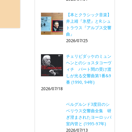
【本とクラシック音楽】
井上靖『氷壁』とR.シュ
トラウス『アルプス交響
曲』
2026/07/25
チェリビダッケのミュン
ヘンとのショスタコーヴ
ィチ パート間の受け渡
しが光る交響曲第1番&9
番 (1990, 94年)
2026/07/18
ベルグルンド3度目のシ
ベリウス交響曲全集 研
ぎ澄まされたヨーロッパ
室内管と (1995-97年)
2026/07/13