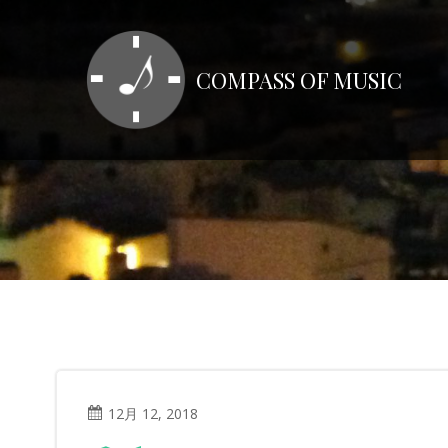
コ
ン
テ
COMPASS OF MUSIC
ン
ツ
へ
ス
キ
ッ
プ
12月 12, 2018