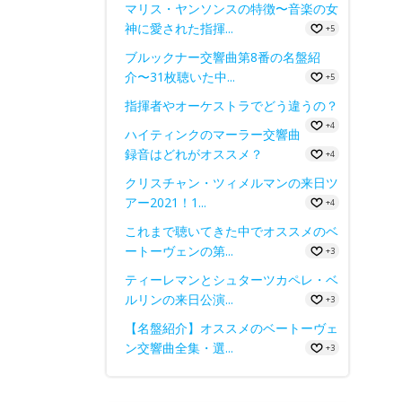
マリス・ヤンソンスの特徴〜音楽の女
神に愛された指揮...
+5
ブルックナー交響曲第8番の名盤紹
介〜31枚聴いた中...
+5
指揮者やオーケストラでどう違うの？
+4
ハイティンクのマーラー交響曲
録音はどれがオススメ？
+4
クリスチャン・ツィメルマンの来日ツ
アー2021！1...
+4
これまで聴いてきた中でオススメのベ
ートーヴェンの第...
+3
ティーレマンとシュターツカペレ・ベ
ルリンの来日公演...
+3
【名盤紹介】オススメのベートーヴェ
ン交響曲全集・選...
+3