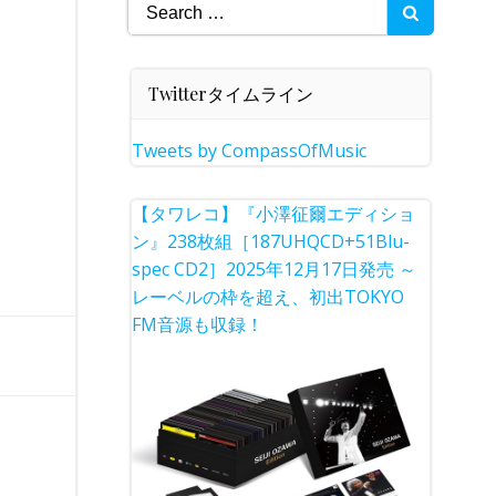
Search
for:
Twitterタイムライン
Tweets by CompassOfMusic
【タワレコ】『小澤征爾エディショ
ン』238枚組［187UHQCD+51Blu-
spec CD2］2025年12月17日発売 ～
レーベルの枠を超え、初出TOKYO
FM音源も収録！