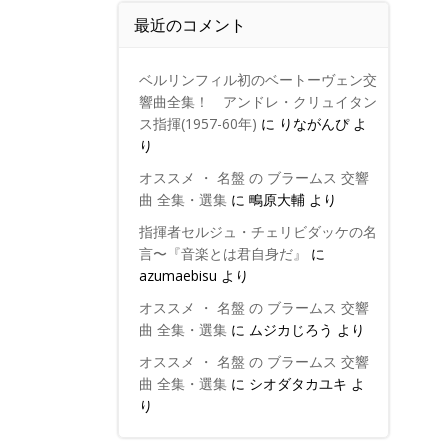
最近のコメント
ベルリンフィル初のベートーヴェン交
響曲全集！ アンドレ・クリュイタン
ス指揮(1957-60年)
に
りながんぴ
よ
り
オススメ ・ 名盤 の ブラームス 交響
曲 全集・選集
に
鴫原大輔
より
指揮者セルジュ・チェリビダッケの名
言〜『音楽とは君自身だ』
に
azumaebisu
より
オススメ ・ 名盤 の ブラームス 交響
曲 全集・選集
に
ムジカじろう
より
オススメ ・ 名盤 の ブラームス 交響
曲 全集・選集
に
シオダタカユキ
よ
り