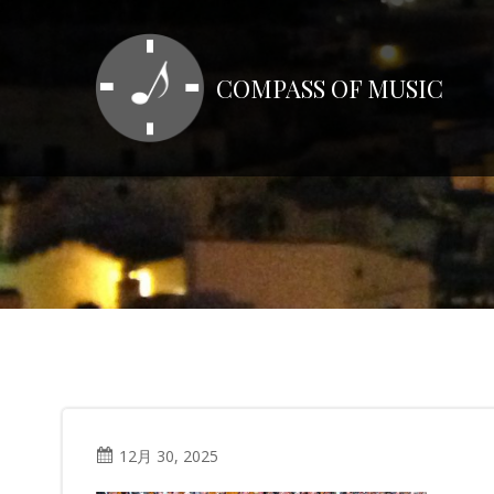
コ
ン
テ
COMPASS OF MUSIC
ン
ツ
へ
ス
キ
ッ
プ
12月 30, 2025