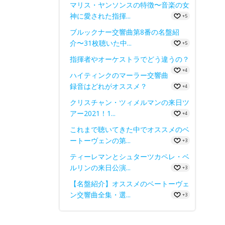
マリス・ヤンソンスの特徴〜音楽の女
神に愛された指揮...
+5
ブルックナー交響曲第8番の名盤紹
介〜31枚聴いた中...
+5
指揮者やオーケストラでどう違うの？
+4
ハイティンクのマーラー交響曲
録音はどれがオススメ？
+4
クリスチャン・ツィメルマンの来日ツ
アー2021！1...
+4
これまで聴いてきた中でオススメのベ
ートーヴェンの第...
+3
ティーレマンとシュターツカペレ・ベ
ルリンの来日公演...
+3
【名盤紹介】オススメのベートーヴェ
ン交響曲全集・選...
+3