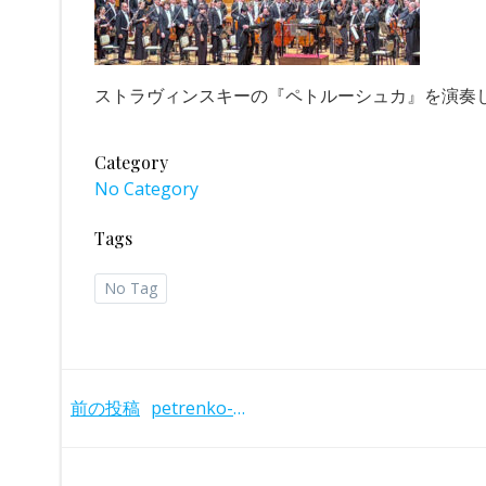
ストラヴィンスキーの『ペトルーシュカ』を演奏したキ
Category
No Category
Tags
No Tag
Post
前の投稿
petrenko-bpo-20251120
navigation