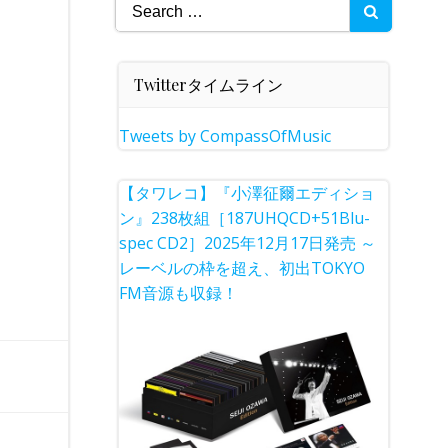
Search
for:
Twitterタイムライン
Tweets by CompassOfMusic
【タワレコ】『小澤征爾エディショ
ン』238枚組［187UHQCD+51Blu-
spec CD2］2025年12月17日発売 ～
レーベルの枠を超え、初出TOKYO
FM音源も収録！