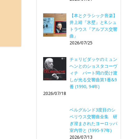
【本とクラシック音楽】
井上靖『氷壁』とR.シュ
トラウス『アルプス交響
曲』
2026/07/25
チェリビダッケのミュン
ヘンとのショスタコーヴ
ィチ パート間の受け渡
しが光る交響曲第1番&9
番 (1990, 94年)
2026/07/18
ベルグルンド3度目のシ
ベリウス交響曲全集 研
ぎ澄まされたヨーロッパ
室内管と (1995-97年)
2026/07/13