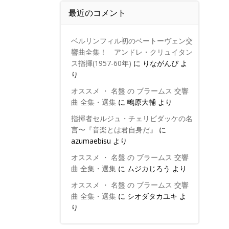
最近のコメント
ベルリンフィル初のベートーヴェン交
響曲全集！ アンドレ・クリュイタン
ス指揮(1957-60年)
に
りながんぴ
よ
り
オススメ ・ 名盤 の ブラームス 交響
曲 全集・選集
に
鴫原大輔
より
指揮者セルジュ・チェリビダッケの名
言〜『音楽とは君自身だ』
に
azumaebisu
より
オススメ ・ 名盤 の ブラームス 交響
曲 全集・選集
に
ムジカじろう
より
オススメ ・ 名盤 の ブラームス 交響
曲 全集・選集
に
シオダタカユキ
よ
り