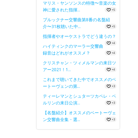
マリス・ヤンソンスの特徴〜音楽の女
神に愛された指揮...
+5
ブルックナー交響曲第8番の名盤紹
介〜31枚聴いた中...
+5
指揮者やオーケストラでどう違うの？
+4
ハイティンクのマーラー交響曲
録音はどれがオススメ？
+4
クリスチャン・ツィメルマンの来日ツ
アー2021！1...
+4
これまで聴いてきた中でオススメのベ
ートーヴェンの第...
+3
ティーレマンとシュターツカペレ・ベ
ルリンの来日公演...
+3
【名盤紹介】オススメのベートーヴェ
ン交響曲全集・選...
+3