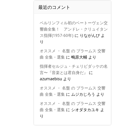
最近のコメント
ベルリンフィル初のベートーヴェン交
響曲全集！ アンドレ・クリュイタン
ス指揮(1957-60年)
に
りながんぴ
よ
り
オススメ ・ 名盤 の ブラームス 交響
曲 全集・選集
に
鴫原大輔
より
指揮者セルジュ・チェリビダッケの名
言〜『音楽とは君自身だ』
に
azumaebisu
より
オススメ ・ 名盤 の ブラームス 交響
曲 全集・選集
に
ムジカじろう
より
オススメ ・ 名盤 の ブラームス 交響
曲 全集・選集
に
シオダタカユキ
よ
り