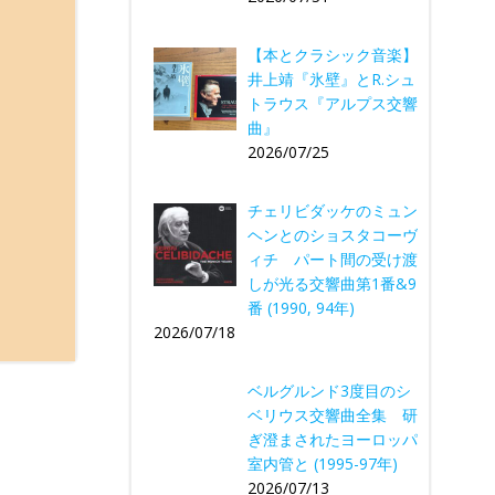
【本とクラシック音楽】
井上靖『氷壁』とR.シュ
トラウス『アルプス交響
曲』
2026/07/25
チェリビダッケのミュン
ヘンとのショスタコーヴ
ィチ パート間の受け渡
しが光る交響曲第1番&9
番 (1990, 94年)
2026/07/18
ベルグルンド3度目のシ
ベリウス交響曲全集 研
ぎ澄まされたヨーロッパ
室内管と (1995-97年)
2026/07/13