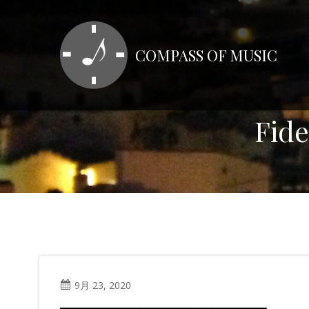
コ
ン
テ
COMPASS OF MUSIC
ン
ツ
へ
ス
Fid
キ
ッ
プ
9月 23, 2020