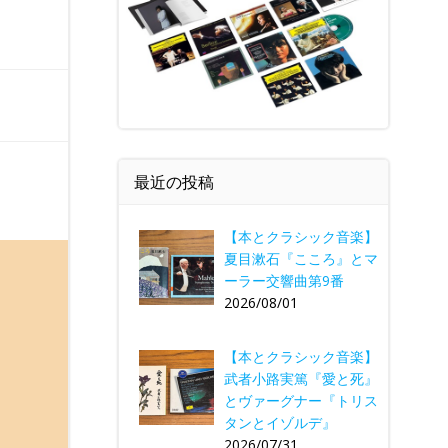
最近の投稿
【本とクラシック音楽】
夏目漱石『こころ』とマ
ーラー交響曲第9番
2026/08/01
【本とクラシック音楽】
武者小路実篤『愛と死』
とヴァーグナー『トリス
タンとイゾルデ』
2026/07/31