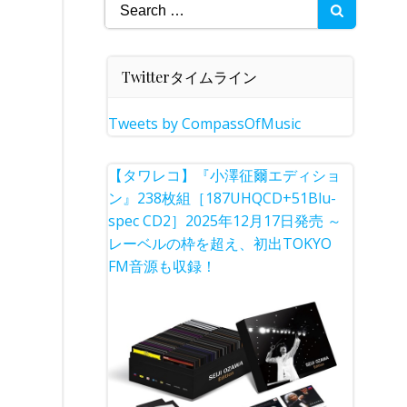
Search
for:
Twitterタイムライン
Tweets by CompassOfMusic
【タワレコ】『小澤征爾エディショ
ン』238枚組［187UHQCD+51Blu-
spec CD2］2025年12月17日発売 ～
レーベルの枠を超え、初出TOKYO
FM音源も収録！