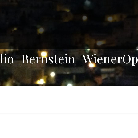
elio_Bernstein_WienerOp