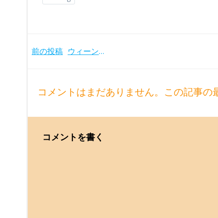
Post
前の投稿
ウィーンの熱狂的な興奮伝わるDVD レナード・バーンスタイン指揮ウィーン国立歌劇場管の『フィデリオ』(1978年)
navigation
コメントはまだありません。この記事の
コメントを書く