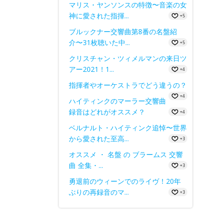
マリス・ヤンソンスの特徴〜音楽の女
神に愛された指揮...
+5
ブルックナー交響曲第8番の名盤紹
介〜31枚聴いた中...
+5
クリスチャン・ツィメルマンの来日ツ
アー2021！1...
+4
指揮者やオーケストラでどう違うの？
+4
ハイティンクのマーラー交響曲
録音はどれがオススメ？
+4
ベルナルト・ハイティンク追悼〜世界
から愛された至高...
+3
オススメ ・ 名盤 の ブラームス 交響
曲 全集・...
+3
勇退前のウィーンでのライヴ！20年
ぶりの再録音のマ...
+3