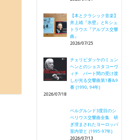
【本とクラシック音楽】
井上靖『氷壁』とR.シュ
トラウス『アルプス交響
曲』
2026/07/25
チェリビダッケのミュン
ヘンとのショスタコーヴ
ィチ パート間の受け渡
しが光る交響曲第1番&9
番 (1990, 94年)
2026/07/18
ベルグルンド3度目のシ
ベリウス交響曲全集 研
ぎ澄まされたヨーロッパ
室内管と (1995-97年)
2026/07/13