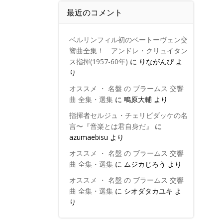
最近のコメント
ベルリンフィル初のベートーヴェン交
響曲全集！ アンドレ・クリュイタン
ス指揮(1957-60年)
に
りながんぴ
よ
り
オススメ ・ 名盤 の ブラームス 交響
曲 全集・選集
に
鴫原大輔
より
指揮者セルジュ・チェリビダッケの名
言〜『音楽とは君自身だ』
に
azumaebisu
より
オススメ ・ 名盤 の ブラームス 交響
曲 全集・選集
に
ムジカじろう
より
オススメ ・ 名盤 の ブラームス 交響
曲 全集・選集
に
シオダタカユキ
よ
り