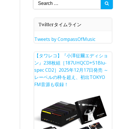
Search
for:
Twitterタイムライン
Tweets by CompassOfMusic
【タワレコ】『小澤征爾エディショ
ン』238枚組［187UHQCD+51Blu-
spec CD2］2025年12月17日発売 ～
レーベルの枠を超え、初出TOKYO
FM音源も収録！