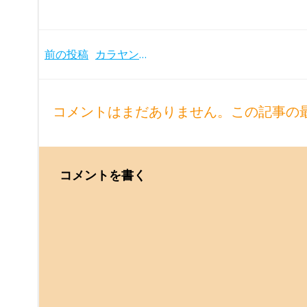
Post
前の投稿
カラヤン急逝で急遽の代役を務めたショルティ、翌年のザルツブルク音楽祭1990での『仮面舞踏会』再演
navigation
コメントはまだありません。この記事の
コメントを書く