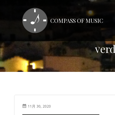
コ
ン
テ
COMPASS OF MUSIC
ン
ツ
へ
ス
ver
キ
ッ
プ
11月 30, 2020