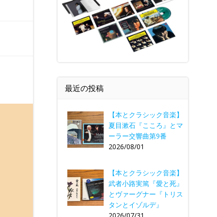
最近の投稿
【本とクラシック音楽】
夏目漱石『こころ』とマ
ーラー交響曲第9番
2026/08/01
【本とクラシック音楽】
武者小路実篤『愛と死』
とヴァーグナー『トリス
タンとイゾルデ』
2026/07/31