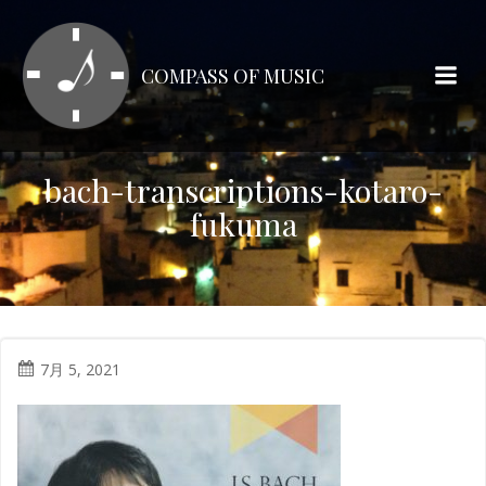
コ
ン
テ
COMPASS OF MUSIC
ン
ツ
へ
ス
bach-transcriptions-kotaro-
キ
fukuma
ッ
プ
7月 5, 2021