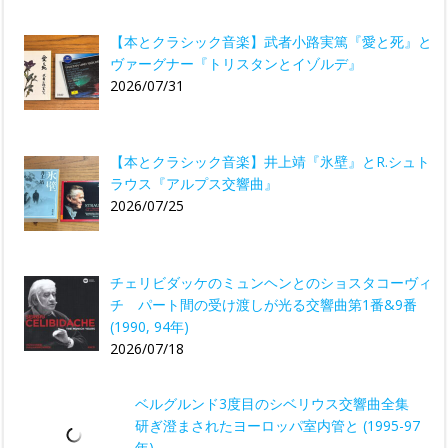
【本とクラシック音楽】武者小路実篤『愛と死』と
ヴァーグナー『トリスタンとイゾルデ』
2026/07/31
【本とクラシック音楽】井上靖『氷壁』とR.シュト
ラウス『アルプス交響曲』
2026/07/25
チェリビダッケのミュンヘンとのショスタコーヴィ
チ パート間の受け渡しが光る交響曲第1番&9番
(1990, 94年)
2026/07/18
ベルグルンド3度目のシベリウス交響曲全集
研ぎ澄まされたヨーロッパ室内管と (1995-97
年)