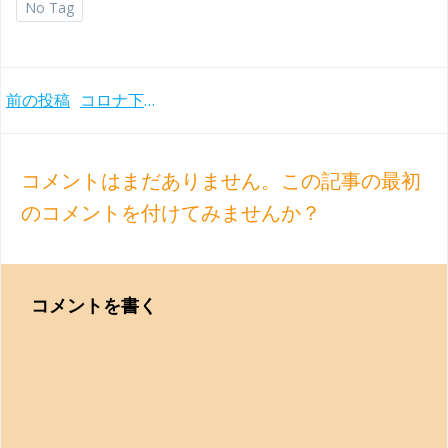
No Tag
Post
前の投稿
コロナ下で人々が求めたバッハ ピアノ編曲集 福間洸太朗(2020年)
navigation
コメントはまだありません。この記事の最初
のコメントを付けてみませんか？
コメントを書く