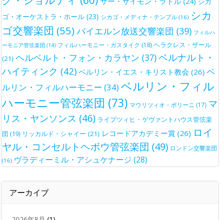
サー・サイモン・ラトル
(24)
シカ
シカ
ゴ・オーケストラ・ホール
(23)
シカゴ・メディナ・テンプル
(16)
ゴ交響楽団
(55)
バイエルン放送交響楽団
(39)
フィルハ
ヘラクレス・ザール
フィルハーモニー・ガスタイク
(18)
ーモニア管弦楽団
(14)
ベルナルト・
ヘルベルト・フォン・カラヤン
(37)
(21)
ハイティンク
(42)
ベ
ベルリン・イエス・キリスト教会
(26)
ベルリン・フィル
ルリン・フィルハーモニー
(34)
ハーモニー管弦楽団
(73)
マ
マウリツィオ・ポリーニ
(17)
リス・ヤンソンス
(46)
ライプツィヒ・ゲヴァントハウス管弦楽
ロイ
レコードアカデミー賞
(26)
団
(19)
リッカルド・シャイー
(21)
ヤル・コンセルトヘボウ管弦楽団
(49)
ロンドン交響楽団
ヴラディーミル・アシュケナージ
(28)
(16)
アーカイブ
2026年8月
(1)