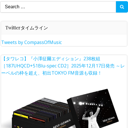
Search
for:
Twitterタイムライン
Tweets by CompassOfMusic
【タワレコ】『小澤征爾エディション』238枚組
［187UHQCD+51Blu-spec CD2］2025年12月17日発売 ～レ
ーベルの枠を超え、初出TOKYO FM音源も収録！