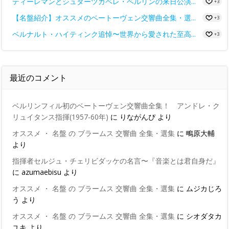
ティーレマンとシュターツカペレ・ベルリンの来日公演...
+3
【名盤紹介】オススメのベートーヴェン交響曲全集・選...
+3
ベルナルト・ハイティンク追悼〜世界から愛された至高...
+3
最近のコメント
ベルリンフィル初のベートーヴェン交響曲全集！ アンドレ・ク
リュイタンス指揮(1957-60年)
に
りながんぴ
より
オススメ ・ 名盤 の ブラームス 交響曲 全集・選集
に
鴫原大輔
より
指揮者セルジュ・チェリビダッケの名言〜『音楽とは君自身だ』
に
azumaebisu
より
オススメ ・ 名盤 の ブラームス 交響曲 全集・選集
に
ムジカじろ
う
より
オススメ ・ 名盤 の ブラームス 交響曲 全集・選集
に
シオダタカ
ユキ
より