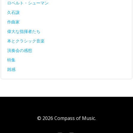
ロベルト・シューマン
久石譲
作曲家
偉大な指揮者たち
本とクラシック音楽
演奏会の感想
特集
雑感
© 2026 Compass of Music.