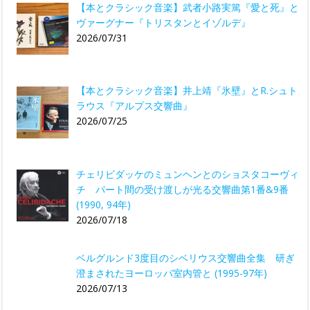
【本とクラシック音楽】武者小路実篤『愛と死』と
ヴァーグナー『トリスタンとイゾルデ』
2026/07/31
【本とクラシック音楽】井上靖『氷壁』とR.シュト
ラウス『アルプス交響曲』
2026/07/25
チェリビダッケのミュンヘンとのショスタコーヴィ
チ パート間の受け渡しが光る交響曲第1番&9番
(1990, 94年)
2026/07/18
ベルグルンド3度目のシベリウス交響曲全集 研ぎ
澄まされたヨーロッパ室内管と (1995-97年)
2026/07/13