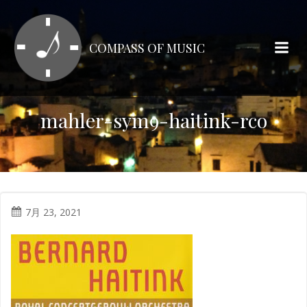
コ
ン
テ
COMPASS OF MUSIC
ン
ツ
へ
ス
mahler-sym9-haitink-rco
キ
ッ
プ
7月 23, 2021