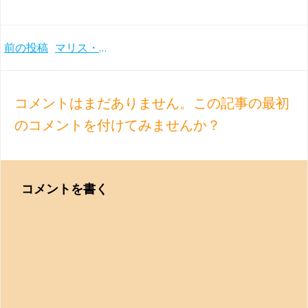
Post
前の投稿
マリス・ヤンソンスら9人の指揮者によるコンセルトヘボウ管のマーラー交響曲全集(2009-11年)
navigation
コメントはまだありません。この記事の最初
のコメントを付けてみませんか？
コメントを書く