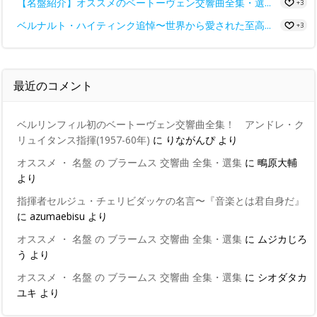
【名盤紹介】オススメのベートーヴェン交響曲全集・選...
+3
ベルナルト・ハイティンク追悼〜世界から愛された至高...
+3
最近のコメント
ベルリンフィル初のベートーヴェン交響曲全集！ アンドレ・ク
リュイタンス指揮(1957-60年)
に
りながんぴ
より
オススメ ・ 名盤 の ブラームス 交響曲 全集・選集
に
鴫原大輔
より
指揮者セルジュ・チェリビダッケの名言〜『音楽とは君自身だ』
に
azumaebisu
より
オススメ ・ 名盤 の ブラームス 交響曲 全集・選集
に
ムジカじろ
う
より
オススメ ・ 名盤 の ブラームス 交響曲 全集・選集
に
シオダタカ
ユキ
より