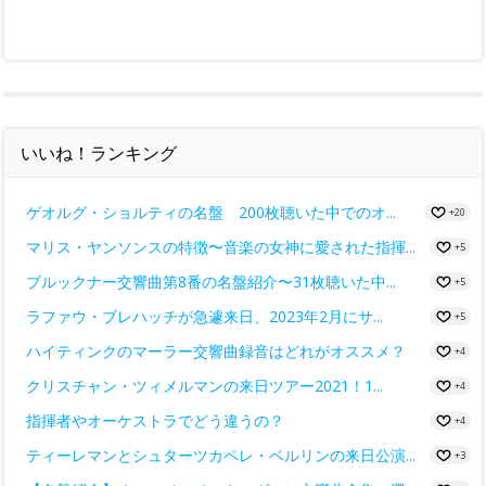
いいね！ランキング
ゲオルグ・ショルティの名盤 200枚聴いた中でのオ...
+20
マリス・ヤンソンスの特徴〜音楽の女神に愛された指揮...
+5
ブルックナー交響曲第8番の名盤紹介〜31枚聴いた中...
+5
ラファウ・ブレハッチが急遽来日、2023年2月にサ...
+5
ハイティンクのマーラー交響曲録音はどれがオススメ？
+4
クリスチャン・ツィメルマンの来日ツアー2021！1...
+4
指揮者やオーケストラでどう違うの？
+4
ティーレマンとシュターツカペレ・ベルリンの来日公演...
+3