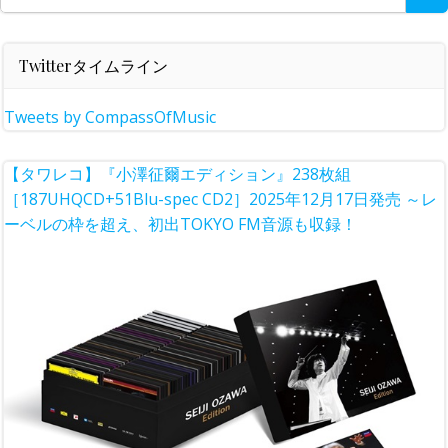
for:
Twitterタイムライン
Tweets by CompassOfMusic
【タワレコ】『小澤征爾エディション』238枚組
［187UHQCD+51Blu-spec CD2］2025年12月17日発売 ～レ
ーベルの枠を超え、初出TOKYO FM音源も収録！