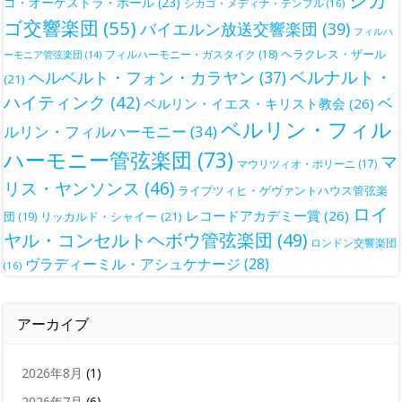
シカ
ゴ・オーケストラ・ホール
(23)
シカゴ・メディナ・テンプル
(16)
ゴ交響楽団
(55)
バイエルン放送交響楽団
(39)
フィルハ
ヘラクレス・ザール
フィルハーモニー・ガスタイク
(18)
ーモニア管弦楽団
(14)
ベルナルト・
ヘルベルト・フォン・カラヤン
(37)
(21)
ハイティンク
(42)
ベ
ベルリン・イエス・キリスト教会
(26)
ベルリン・フィル
ルリン・フィルハーモニー
(34)
ハーモニー管弦楽団
(73)
マ
マウリツィオ・ポリーニ
(17)
リス・ヤンソンス
(46)
ライプツィヒ・ゲヴァントハウス管弦楽
ロイ
レコードアカデミー賞
(26)
団
(19)
リッカルド・シャイー
(21)
ヤル・コンセルトヘボウ管弦楽団
(49)
ロンドン交響楽団
ヴラディーミル・アシュケナージ
(28)
(16)
アーカイブ
2026年8月
(1)
2026年7月
(6)