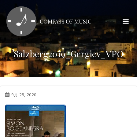
コ
ン
テ
COMPASS OF MUSIC
ン
ツ
へ
ス
Salzberg2019_Gergiev_VPO
キ
ッ
プ
9月 28, 2020