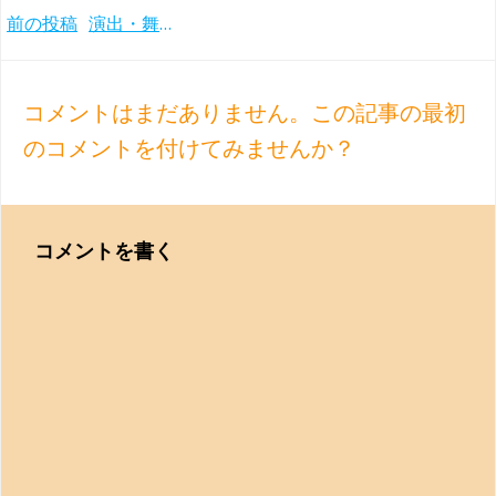
Post
前の投稿
演出・舞台・衣装も素晴らしい ゲルギエフ＆ウィーンフィルによる『シモン・ボッカネグラ』(ザルツブルク音楽祭2019)
navigation
コメントはまだありません。この記事の最初
のコメントを付けてみませんか？
コメントを書く