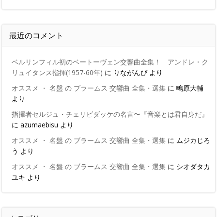
最近のコメント
ベルリンフィル初のベートーヴェン交響曲全集！ アンドレ・ク
リュイタンス指揮(1957-60年)
に
りながんぴ
より
オススメ ・ 名盤 の ブラームス 交響曲 全集・選集
に
鴫原大輔
より
指揮者セルジュ・チェリビダッケの名言〜『音楽とは君自身だ』
に
azumaebisu
より
オススメ ・ 名盤 の ブラームス 交響曲 全集・選集
に
ムジカじろ
う
より
オススメ ・ 名盤 の ブラームス 交響曲 全集・選集
に
シオダタカ
ユキ
より