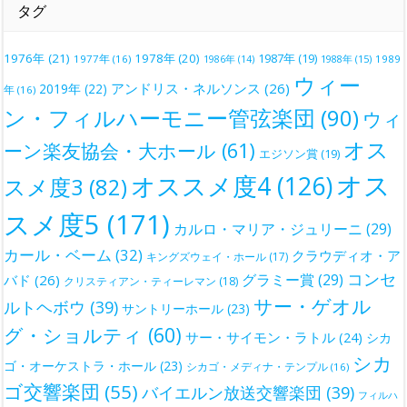
タグ
1976年
(21)
1978年
(20)
1987年
(19)
1977年
(16)
1988年
(15)
1989
1986年
(14)
ウィー
アンドリス・ネルソンス
(26)
2019年
(22)
年
(16)
ン・フィルハーモニー管弦楽団
(90)
ウィ
オス
ーン楽友協会・大ホール
(61)
エジソン賞
(19)
オス
オススメ度4
(126)
スメ度3
(82)
スメ度5
(171)
カルロ・マリア・ジュリーニ
(29)
カール・ベーム
(32)
クラウディオ・ア
キングズウェイ・ホール
(17)
コンセ
グラミー賞
(29)
バド
(26)
クリスティアン・ティーレマン
(18)
サー・ゲオル
ルトヘボウ
(39)
サントリーホール
(23)
グ・ショルティ
(60)
サー・サイモン・ラトル
(24)
シカ
シカ
ゴ・オーケストラ・ホール
(23)
シカゴ・メディナ・テンプル
(16)
ゴ交響楽団
(55)
バイエルン放送交響楽団
(39)
フィルハ