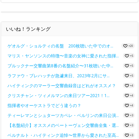
いいね！ランキング
ゲオルグ・ショルティの名盤 200枚聴いた中でのオ...
+20
マリス・ヤンソンスの特徴〜音楽の女神に愛された指揮...
+5
ブルックナー交響曲第8番の名盤紹介〜31枚聴いた中...
+5
ラファウ・ブレハッチが急遽来日、2023年2月にサ...
+5
ハイティンクのマーラー交響曲録音はどれがオススメ？
+4
クリスチャン・ツィメルマンの来日ツアー2021！1...
+4
指揮者やオーケストラでどう違うの？
+4
ティーレマンとシュターツカペレ・ベルリンの来日公演...
+3
【名盤紹介】オススメのベートーヴェン交響曲全集・選...
+3
ベルナルト・ハイティンク追悼〜世界から愛された至高...
+3