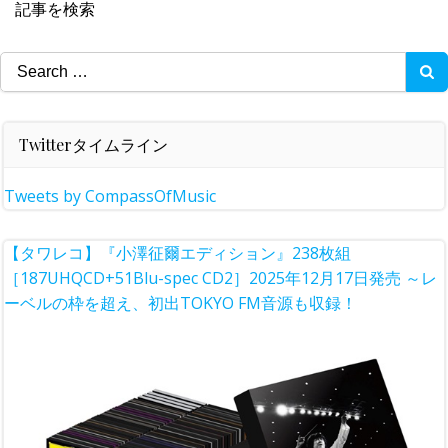
記事を検索
Search
for:
Twitterタイムライン
Tweets by CompassOfMusic
【タワレコ】『小澤征爾エディション』238枚組
［187UHQCD+51Blu-spec CD2］2025年12月17日発売 ～レ
ーベルの枠を超え、初出TOKYO FM音源も収録！