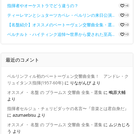
指揮者やオーケストラでどう違うの？
+4
ティーレマンとシュターツカペレ・ベルリンの来日公演...
+3
【名盤紹介】オススメのベートーヴェン交響曲全集・選...
+3
ベルナルト・ハイティンク追悼〜世界から愛された至高...
+3
最近のコメント
ベルリンフィル初のベートーヴェン交響曲全集！ アンドレ・ク
リュイタンス指揮(1957-60年)
に
りながんぴ
より
オススメ ・ 名盤 の ブラームス 交響曲 全集・選集
に
鴫原大輔
より
指揮者セルジュ・チェリビダッケの名言〜『音楽とは君自身だ』
に
azumaebisu
より
オススメ ・ 名盤 の ブラームス 交響曲 全集・選集
に
ムジカじろ
う
より