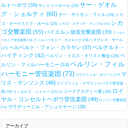
サー・ゲオル
ルトヘボウ
(39)
サントリーホール
(23)
グ・ショルティ
(60)
サー・サイモン・ラトル
(24)
シカ
シカ
ゴ・オーケストラ・ホール
(23)
シカゴ・メディナ・テンプル
(16)
ゴ交響楽団
(55)
バイエルン放送交響楽団
(39)
フィルハ
ヘラクレス・ザール
フィルハーモニー・ガスタイク
(18)
ーモニア管弦楽団
(14)
ベルナルト・
ヘルベルト・フォン・カラヤン
(37)
(21)
ハイティンク
(42)
ベ
ベルリン・イエス・キリスト教会
(26)
ベルリン・フィル
ルリン・フィルハーモニー
(34)
ハーモニー管弦楽団
(73)
マ
マウリツィオ・ポリーニ
(17)
リス・ヤンソンス
(46)
ライプツィヒ・ゲヴァントハウス管弦楽
ロイ
レコードアカデミー賞
(26)
団
(19)
リッカルド・シャイー
(21)
ヤル・コンセルトヘボウ管弦楽団
(49)
ロンドン交響楽団
ヴラディーミル・アシュケナージ
(28)
(16)
アーカイブ