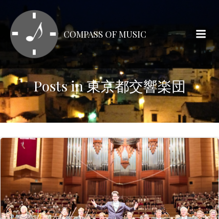
コ
ン
テ
COMPASS OF MUSIC
ン
ツ
へ
ス
Posts in 東京都交響楽団
キ
ッ
プ