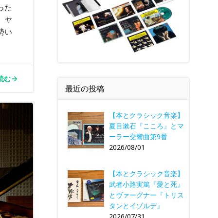
った
。ヤ
勢い
読む
最近の投稿
【本とクラシック音楽】
夏目漱石『こころ』とマ
ーラー交響曲第9番
2026/08/01
【本とクラシック音楽】
武者小路実篤『愛と死』
とヴァーグナー『トリス
タンとイゾルデ』
2026/07/31