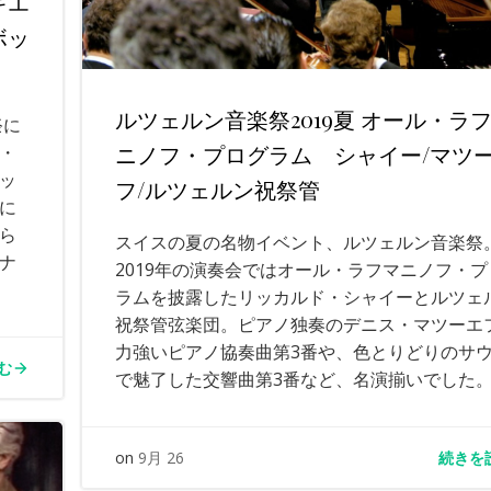
ギエ
ボッ
ルツェルン音楽祭2019夏 オール・ラ
祭に
ニノフ・プログラム シャイー/マツ
・
ッ
フ/ルツェルン祝祭管
に
ら
スイスの夏の名物イベント、ルツェルン音楽祭
ナ
2019年の演奏会ではオール・ラフマニノフ・プ
ラムを披露したリッカルド・シャイーとルツェ
祝祭管弦楽団。ピアノ独奏のデニス・マツーエ
力強いピアノ協奏曲第3番や、色とりどりのサ
む
で魅了した交響曲第3番など、名演揃いでした
続きを
on
9月 26