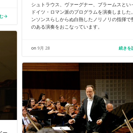
シュトラウス、ヴァーグナー、ブラームスとい
ドイツ・ロマン派のプログラムを演奏しました
む
ンソンスらしからぬ白熱したノリノリの指揮で
のある演奏をおこなっています。
続きを
on
9月 28