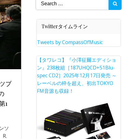
Search
for:
Twitterタイムライン
Tweets by CompassOfMusic
【タワレコ】『小澤征爾エディショ
ン』238枚組［187UHQCD+51Blu-
spec CD2］2025年12月17日発売 ～
ツブ
レーベルの枠を超え、初出TOKYO
FM音源も収録！
の
第1
ンソ
R.