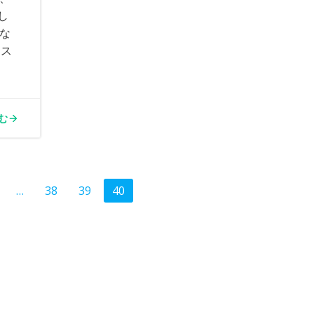
し
な
ース
む
age
Page
Page
Page
…
38
39
40