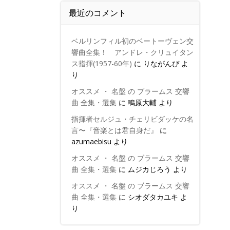
最近のコメント
ベルリンフィル初のベートーヴェン交
響曲全集！ アンドレ・クリュイタン
ス指揮(1957-60年)
に
りながんぴ
よ
り
オススメ ・ 名盤 の ブラームス 交響
曲 全集・選集
に
鴫原大輔
より
指揮者セルジュ・チェリビダッケの名
言〜『音楽とは君自身だ』
に
azumaebisu
より
オススメ ・ 名盤 の ブラームス 交響
曲 全集・選集
に
ムジカじろう
より
オススメ ・ 名盤 の ブラームス 交響
曲 全集・選集
に
シオダタカユキ
よ
り