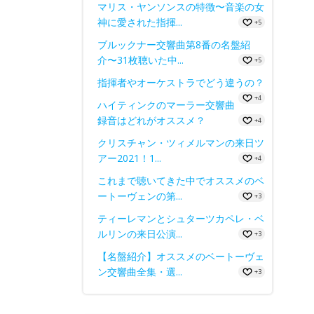
マリス・ヤンソンスの特徴〜音楽の女
神に愛された指揮...
+5
ブルックナー交響曲第8番の名盤紹
介〜31枚聴いた中...
+5
指揮者やオーケストラでどう違うの？
+4
ハイティンクのマーラー交響曲
録音はどれがオススメ？
+4
クリスチャン・ツィメルマンの来日ツ
アー2021！1...
+4
これまで聴いてきた中でオススメのベ
ートーヴェンの第...
+3
ティーレマンとシュターツカペレ・ベ
ルリンの来日公演...
+3
【名盤紹介】オススメのベートーヴェ
ン交響曲全集・選...
+3