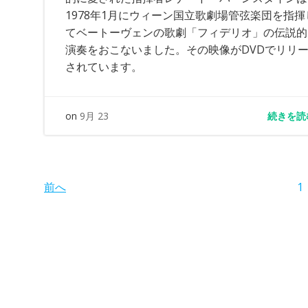
1978年1月にウィーン国立歌劇場管弦楽団を指揮
てベートーヴェンの歌劇「フィデリオ」の伝説的
演奏をおこないました。その映像がDVDでリリ
されています。
続きを読
on
9月 23
Posts
Posts
P
前へ
1
navigation
navigation