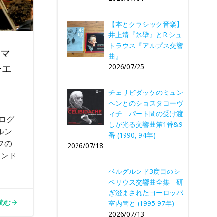
【本とクラシック音楽】
井上靖『氷壁』とR.シュ
トラウス『アルプス交響
フマ
曲』
ーエ
2026/07/25
チェリビダッケのミュン
ヘンとのショスタコーヴ
。
ィチ パート間の受け渡
ログ
しが光る交響曲第1番&9
ルン
番 (1990, 94年)
フの
2026/07/18
ウンド
。
ベルグルンド3度目のシ
ベリウス交響曲全集 研
ぎ澄まされたヨーロッパ
読む
室内管と (1995-97年)
2026/07/13