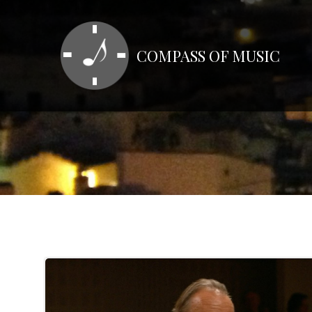
コ
ン
テ
COMPASS OF MUSIC
ン
ツ
へ
ス
キ
ッ
プ