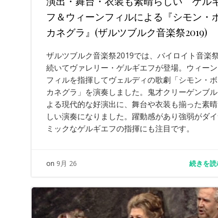
演出・舞台・衣装も素晴らしい ゲル
フ＆ウィーンフィルによる『シモン・
カネグラ』(ザルツブルク音楽祭2019)
ザルツブルク音楽祭2019では、バイロイト音楽
続いてヴァレリー・ゲルギエフが登場。ウィーン
フィルを指揮してヴェルディの歌劇「シモン・ボ
カネグラ」を演奏しました。鬼才クリーゲンブル
よる現代的な好演出に、舞台や衣装も揃った素晴
しい演奏になりました。躍動感があり強弱がダイ
ミックなゲルギエフの指揮にも注目です。
続きを読
on
9月 26