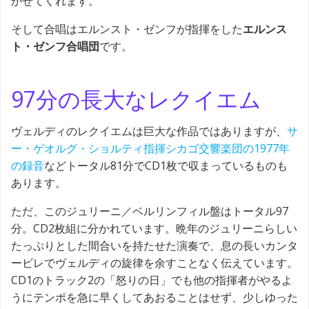
かせてくれます。
そして合唱はエルンスト・ゼンフが指揮をした
エルンス
ト・ゼンフ合唱団
です。
97分の長大なレクイエム
ヴェルディのレクイエムは巨大な作品ではありますが、
サ
ー・ゲオルグ・ショルティ指揮シカゴ交響楽団の1977年
の録音
などトータル81分でCD1枚で収まっているものも
あります。
ただ、このジュリーニ／ベルリンフィル盤はトータル97
分。CD2枚組に分かれています。晩年のジュリーニらしい
たっぷりとした間合いを持たせた演奏で、息の長いカンタ
ービレでヴェルディの旋律を余すことなく伝えています。
CD1のトラック2の「怒りの日」でも他の指揮者がやるよ
うにテンポを急に早くしてあおることはせず、少しゆった