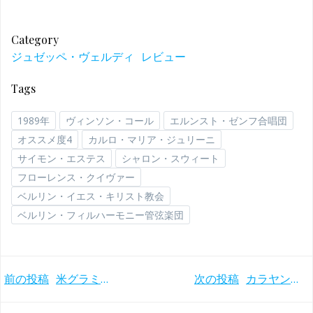
Category
ジュゼッペ・ヴェルディ
レビュー
Tags
1989年
ヴィンソン・コール
エルンスト・ゼンフ合唱団
オススメ度4
カルロ・マリア・ジュリーニ
サイモン・エステス
シャロン・スウィート
フローレンス・クイヴァー
ベルリン・イエス・キリスト教会
ベルリン・フィルハーモニー管弦楽団
Post
Post
前の投稿
米グラミー賞受賞！独唱もオケも合唱も最強のブラームス「ドイツ・レクイエム」ショルティ／シカゴ響(1978年)
次の投稿
カラヤン／ベルリンフィルの3度目の全集から 重厚で滑らかなブラームス交響曲第1番(1987年)
navigation
navigation