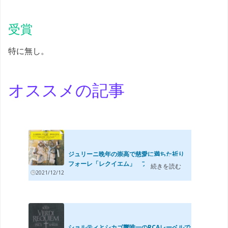
受賞
特に無し。
オススメの記事
ジュリーニ晩年の崇高で慈愛に満ちた祈り
フォーレ「レクイエム」 フィルハーモ...
続きを読む
2021/12/12
ショルティとシカゴ響唯一のRCAレーベルで