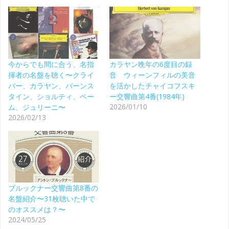
今からでも間に合う、名指
カラヤン晩年の6度目の録
揮者の名盤を聴く〜クライ
音 ウィーンフィルの美音
バー、カラヤン、バーンス
を活かしたチャイコフスキ
タイン、ショルティ、ベー
ー交響曲第4番(1984年)
2026/01/10
ム、ジュリーニ〜
2026/02/13
ブルックナー交響曲第8番の
名盤紹介〜31枚聴いた中で
のオススメは？〜
2024/05/25