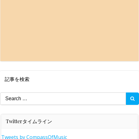
記事を検索
Search
for:
Twitterタイムライン
Tweets by CompassOfMusic