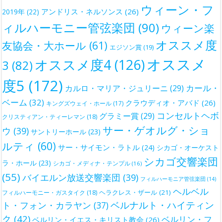
ウィーン・フ
アンドリス・ネルソンス
(26)
2019年
(22)
ィルハーモニー管弦楽団
(90)
ウィーン楽
オススメ度
友協会・大ホール
(61)
エジソン賞
(19)
オススメ
オススメ度4
(126)
3
(82)
度5
(172)
カール・
カルロ・マリア・ジュリーニ
(29)
ベーム
(32)
クラウディオ・アバド
(26)
キングズウェイ・ホール
(17)
コンセルトヘボ
グラミー賞
(29)
クリスティアン・ティーレマン
(18)
サー・ゲオルグ・ショ
ウ
(39)
サントリーホール
(23)
ルティ
(60)
サー・サイモン・ラトル
(24)
シカゴ・オーケスト
シカゴ交響楽団
ラ・ホール
(23)
シカゴ・メディナ・テンプル
(16)
(55)
バイエルン放送交響楽団
(39)
フィルハーモニア管弦楽団
(14)
ヘルベル
ヘラクレス・ザール
(21)
フィルハーモニー・ガスタイク
(18)
ベルナルト・ハイティン
ト・フォン・カラヤン
(37)
ク
(42)
ベルリン・フ
ベルリン・イエス・キリスト教会
(26)