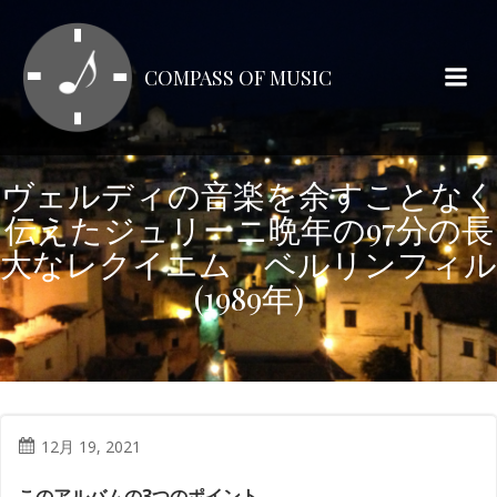
コ
ン
テ
COMPASS OF MUSIC
ン
ツ
へ
ス
ヴェルディの音楽を余すことなく
キ
伝えたジュリーニ晩年の97分の長
ッ
プ
大なレクイエム ベルリンフィル
(1989年)
12月 19, 2021
このアルバムの3つのポイント