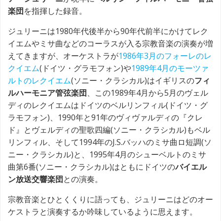
楽団
を指揮した録音。
ジュリーニは1980年代後半から90年代前半にかけてレク
イエムやミサ曲などのコーラスが入る宗教音楽の演奏が増
えてきますが、オーケストラが
1986年3月のフォーレのレ
クイエム
(ドイツ・グラモフォン)や
1989年4月のモーツァ
ルトのレクイエム
(ソニー・クラシカル)はイギリスの
フィ
ルハーモニア管弦楽団
、この1989年4月から5月のヴェル
ディのレクイエムはドイツのベルリンフィル
(ドイツ・グ
ラモフォン)、1990年と91年のヴィヴァルディの『クレ
ド』とヴェルディの聖歌四編
(ソニー・クラシカル)もベル
リンフィル、そして1994年のJ.S.バッハのミサ曲ロ短調(ソ
ニー・クラシカル)と、1995年4月のシューベルトのミサ
曲第6番(ソ
ニー・クラシカル)はともにドイツの
バイエル
ン放送交響楽団
との演奏。
宗教音楽とひとくくりに語っても、ジュリーニはどのオー
ケストラと演奏するか吟味しているように思えます。