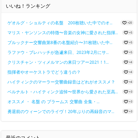
いいね！ランキング
ゲオルグ・ショルティの名盤 200枚聴いた中でのオ...
+20
マリス・ヤンソンスの特徴〜音楽の女神に愛された指揮...
+5
ブルックナー交響曲第8番の名盤紹介〜31枚聴いた中...
+5
ラファウ・ブレハッチが急遽来日、2023年2月にサ...
+5
クリスチャン・ツィメルマンの来日ツアー2021！1...
+4
指揮者やオーケストラでどう違うの？
+4
ハイティンクのマーラー交響曲録音はどれがオススメ？
+4
ベルナルト・ハイティンク追悼〜世界から愛された至高...
+3
オススメ ・ 名盤 の ブラームス 交響曲 全集・...
+3
勇退前のウィーンでのライヴ！20年ぶりの再録音のマ...
+3
最近のコメント