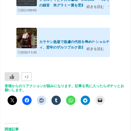
の録音 米グラミー賞を受賞した、ヴェル...
続きを読む
2021/09/05
カラヤン急逝で急遽の代役を務めたショルテ
ィ、翌年のザルツブルク音楽祭1990での...
続きを読む
2020/11/30
+2
皆様からのリアクションが励みになります。記事を気に入ったらポチッとお
願いします。
関連記事