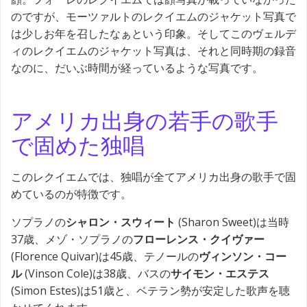
のですが、モーツァルトのレクイエムのジャケット写真で
は少しお年を召したなぁという印象。そしてこのヴェルデ
ィのレクイエムのジャケット写真は、それと同時期の録音
なのに、だいぶ時間が経っているような写真です。
アメリカ出身の若手の歌手
で固めた独唱
このレクイエムでは、独唱が全てアメリカ出身の歌手で固
めているのが特徴です。
ソプラノの
シャロン・スウィート
(Sharon Sweet)は当時
37歳、メゾ・ソプラノの
フローレンス・クイヴァー
(Florence Quivar)は45歳、テノールの
ヴィンソン・コー
ル
(Vinson Cole)は38歳、バスの
サイモン・エステス
(Simon Estes)は51歳と、ベテラン勢が安定した歌声を聴