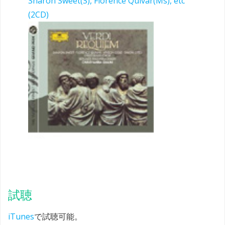
Sharon Sweet(S), Florence Quivar(Ms), etc
(2CD)
試聴
iTunes
で試聴可能。