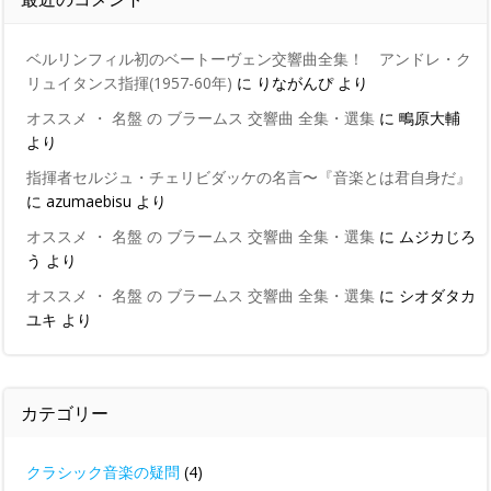
ベルリンフィル初のベートーヴェン交響曲全集！ アンドレ・ク
リュイタンス指揮(1957-60年)
に
りながんぴ
より
オススメ ・ 名盤 の ブラームス 交響曲 全集・選集
に
鴫原大輔
より
指揮者セルジュ・チェリビダッケの名言〜『音楽とは君自身だ』
に
azumaebisu
より
オススメ ・ 名盤 の ブラームス 交響曲 全集・選集
に
ムジカじろ
う
より
オススメ ・ 名盤 の ブラームス 交響曲 全集・選集
に
シオダタカ
ユキ
より
カテゴリー
クラシック音楽の疑問
(4)