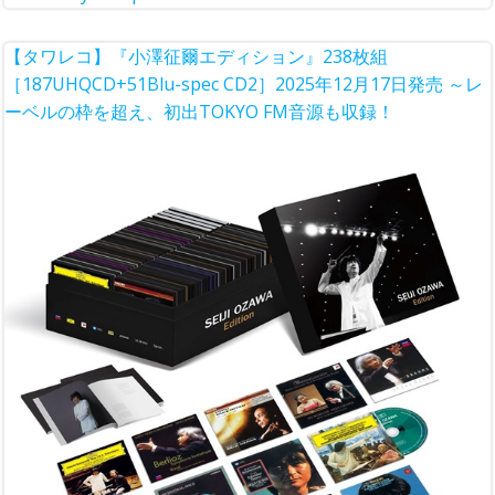
【タワレコ】『小澤征爾エディション』238枚組
［187UHQCD+51Blu-spec CD2］2025年12月17日発売 ～レ
ーベルの枠を超え、初出TOKYO FM音源も収録！